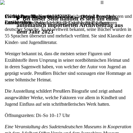
Das Hauptmenü
☰
Otfried Preußler
18. Oktober - 30. November 2023
wurde 1923 in Reichenberg/Liberec geboren und
Ein bisschen Magier bin ich schon … Otfried Preußlers
Bei dieser Seite handelt es sich um einen
Erzählwelten
zählt zu den bedeutendsten Kinder- und Jugendbuchautoren
Galerie Johann, Palác Liebieg, U Tiskárny 81/1, Liberec
automatisch importierten Archivbeitrag aus
deutscher Sprache. Er ist weltweit bekannt, seine Bücher wurden in
dem Jahr 2023
55 Sprachen übersetzt und mehrfach verfilmt. Sie sind Klassiker der
Kinder- und Jugendliteratur.
Weniger bekannt ist, dass die meisten seiner Figuren und
Erzählstoffe ihren Ursprung in seiner nordböhmischen Heimat und
in deren Sagenwelt haben, von welcher der Autor von Jugend an
geprägt wurde. Preußlers Bücher sind sozusagen eine Hommage an
seine böhmische Heimat.
Die Ausstellung schildert Preußlers Biografie und zeigt anhand
ausgewählter Werke, welche Faktoren vor allem in Kindheit und
Jugend Einfluss auf sein schriftstellerisches Werk hatten.
Öffnungszeiten: Di–So 10–17 Uhr
Eine Veranstaltung des Sudetendeutschen Museums in Kooperation