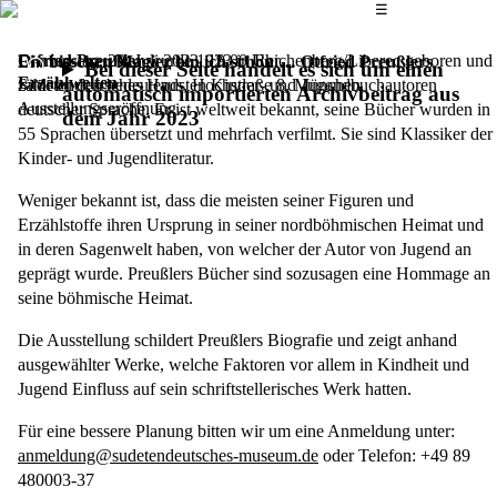
Das Hauptmenü
☰
Otfried Preußler
Donnerstag, 20. Juli 2023,
wurde 1923 in Reichenberg/Liberec geboren und
19.00 Uhr
Ein bisschen Magier bin ich schon … Otfried Preußlers
Bei dieser Seite handelt es sich um einen
Erzählwelten
zählt zu den bedeutendsten Kinder- und Jugendbuchautoren
Sudetendeutsches Haus, Hochstraße 8, München
automatisch importierten Archivbeitrag aus
Ausstellungseröffnung
deutscher Sprache. Er ist weltweit bekannt, seine Bücher wurden in
dem Jahr 2023
55 Sprachen übersetzt und mehrfach verfilmt. Sie sind Klassiker der
Kinder- und Jugendliteratur.
Weniger bekannt ist, dass die meisten seiner Figuren und
Erzählstoffe ihren Ursprung in seiner nordböhmischen Heimat und
in deren Sagenwelt haben, von welcher der Autor von Jugend an
geprägt wurde. Preußlers Bücher sind sozusagen eine Hommage an
seine böhmische Heimat.
Die Ausstellung schildert Preußlers Biografie und zeigt anhand
ausgewählter Werke, welche Faktoren vor allem in Kindheit und
Jugend Einfluss auf sein schriftstellerisches Werk hatten.
Für eine bessere Planung bitten wir um eine Anmeldung unter:
anmeldung@sudetendeutsches-museum.de
oder Telefon: +49 89
480003-37