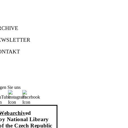
RCHIVE
EWSLETTER
ONTAKT
gen Sie uns
Webarchiv
ed
by National Library
of the Czech Republic