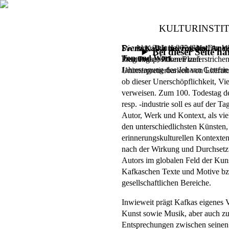
KULTURINSTI
Die Aktualität des Kafkaschen W
Sonntag, 2. Juni 2024,
bis Donner
Franz Kafka intermedial. Ane
Bei dieser Seite 
Ton und Wort
Deutungspositionen unterstrichen, 
Prag/Praha, Pilsen/Plzeň
Jahrestagung des Johann Gottfri
Uninterpretierbarkeit von Liter
ob dieser Unerschöpflichkeit, Vi
verweisen. Zum 100. Todestag des
resp. -industrie soll es auf der
Autor, Werk und Kontext, als v
den unterschiedlichsten Künsten, a
erinnerungskulturellen Kontexte
nach der Wirkung und Durchsetzun
Autors im globalen Feld der Kuns
Kafkaschen Texte und Motive bzw
gesellschaftlichen Bereiche.
Inwieweit prägt Kafkas eigenes V
Kunst sowie Musik, aber auch zum
Entsprechungen zwischen seinen