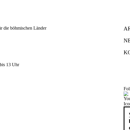
A
N
K
bis 13 Uhr
Fol