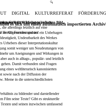
Suchmenü öffnen
🔍
TUT
DIGITAL
KULTURREFERAT
FÖRDERUN
erkes wird durch höchst polyphone
stag, 6. Juni
ignungen und Wirkungen zwischen Bild,
handelt es sich um einen automatisch importierten Arch
die allerdings letztlich auf eine
ed Herder Forschungsrates
atur im Allgemeinen und auf ein Unbehagen
eldeutigkeit, Undeutbarkeit des Werkes
 Urhebers dieser Interpretationskultur
 Tagung somit weniger um Neudeutungen von
ielmehr um Aneignungen und Wirkungen in
ber auch in alltags-, populär- und letztlich
n gehen. Damit verbunden sind Fragen
g eines weltliterarisch kanonisierten
t sowie nach der Diffusion der
. Meme in die unterschiedlichsten
erhältnis zu bildender und darstellender
 Film seine Texte? Gibt es strukturelle
 Texten und seinen inzwischen umfassend