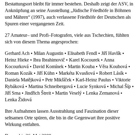
Bestattungsort bleibt für immer bestehen. Deshalb zeigt der ASV, in
Anknüpfung an seine Ausstellung „Jüdische Friedhöfe in Böhmen
und Mähren“ (1997), auch verlassene Friedhöfe der Deutschen als
Spuren einer vergangenen Zeit.
27 Amateur– und Profi–Fotografen, viele aus Tschechien, fühlten
sich von die­sem Thema angesprochen:
Gerhard Ach • Milan Augustin • Elisabeth Fendl • Jiří Havlík •
Heinz Hieke • Ibra Ibrahimovič • Karel Kocourek • Anna
Kocourková • David Komínek • Martin Kouba • Věra Koubová •
Roman Kozák • Jiří Kühn • Markéta Kvasňová • Robert Lásík •
Daniela Matějková • Petr Mikšíček • Karl-Heinz Paulus • Viktorie
Rybáková • Martina Schneibergová • Lucie Synková • Michal Šíp •
Jiří Srna • Jindřich Štreit • Martin Veselý • Lenka Zemanová •
Lenka Židová
Ihre Aufnah­men lassen Ausstrahlung und Faszination dieser
seltsamen Orte spüren, die bis in die Gegenwart ihre positive
Wirkung entfalten.