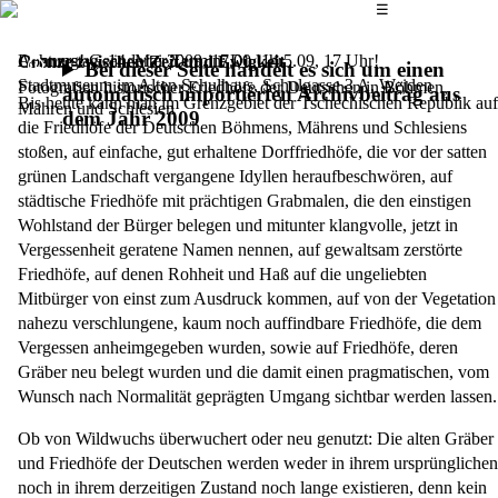
Das Hauptmenü
☰
Achtung! Geänderter Termin: Do, 14.5.09, 17 Uhr!
Donnerstag, 14. Mai 2009,
17.00 Uhr
Grenze zwischen Zeit und Ewigkeit
Bei dieser Seite handelt es sich um einen
Stadtmuseum im Alten Schulhaus, Schulgasse 3 A, Weiden
Fotografien historischer Friedhöfe der Deutschen in Böhmen,
automatisch importierten Archivbeitrag aus
Bis heute kann man im Grenzgebiet der Tschechischen Republik auf
Mähren und Schlesien
dem Jahr 2009
die Friedhöfe der Deutschen Böhmens, Mährens und Schlesiens
stoßen, auf ein­fache, gut erhaltene Dorffriedhöfe, die vor der satten
grünen Landschaft vergangene Idyllen heraufbeschwören, auf
städtische Friedhöfe mit prächtigen Grabmalen, die den einstigen
Wohl­­stand der Bürger belegen und mitunter klang­volle, jetzt in
Vergessenheit geratene Na­men nennen, auf gewaltsam zerstörte
Fried­höfe, auf denen Rohheit und Haß auf die un­ge­liebten
Mitbürger von einst zum Ausdruck kommen, auf von der Vegetation
nahezu ver­schlungene, kaum noch auffindbare Friedhö­fe, die dem
Vergessen anheimgegeben wur­den, sowie auf Friedhöfe, deren
Gräber neu belegt wurden und die damit einen prag­matischen, vom
Wunsch nach Normalität geprägten Umgang sichtbar werden lassen.
Ob von Wildwuchs überwuchert oder neu genutzt: Die alten Gräber
und Friedhöfe der Deut­schen werden weder in ihrem ursprünglichen
noch in ihrem derzeitigen Zustand noch lange existieren, denn kein