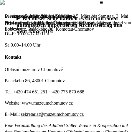
Das Hauptmenü
☰
Die Ausstellung findet von Samstag, 15. März bis Samstag, 3. Mai
Samstag, 15. März 2014,
10.00 Uhr
Grenze zwischen Zeit und Ewigkeit
Bei dieser Seite handelt es sich um einen
2014 unter den folgenden Öffnungszeiten statt:
Regionalmuseum (Oblastní muzeum) im Haus des Georg Popel von
Historische Friedhöfe der Deutschen in Böhmen, Mähren und
automatisch importierten Archivbeitrag aus
Schlesien
Lobkowicz, Paláckého 86, Komotau/Chomutov
dem Jahr 2014
Di–Fr 10.00–17.00 Uhr
Sa 9.00–14.00 Uhr
Kontakt
Oblasní muzeum v Chomutově
Palackého 86, 43001 Chomutov
Tel. +420 474 651 251, +420 775 870 668
Website:
www.muzeumchomutov.cz
E–Mail:
sekretariat@muzeumchomutov.cz
Eine Veranstaltung des Adalbert Stifter Vereins in Kooperation mit
dem Regionalmuseum Komotau (Oblastní muzeum v Chomutově)