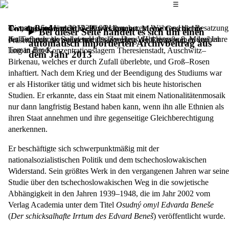
Das Hauptmenü
☰
Toman Brod
Dienstag, 5. März 2013,
wurde 1929 in Prag geboren. Während der Besatzung
19.00 Uhr
Gut, dass man nicht weiß was kommt. Meine Geschichte
Bei dieser Seite handelt es sich um einen
der Tschechoslowakei und des Zweiten Weltkriegs war er drei Jahre
Kulturforum im Sudetendeutschen Haus, Hochstraße 8, München
Präsentation der deutschen Übersetzung der Erinnerungen von
automatisch importierten Archivbeitrag aus
Toman Brod
lang in den Konzentrationslagern Theresienstadt, Auschwitz–
dem Jahr 2013
Birkenau, welches er durch Zufall überlebte, und Groß–Rosen
inhaftiert. Nach dem Krieg und der Beendigung des Studiums war
er als Historiker tätig und widmet sich bis heute historischen
Studien. Er erkannte, dass ein Staat mit einem Nationalitätenmosaik
nur dann langfristig Bestand haben kann, wenn ihn alle Ethnien als
ihren Staat annehmen und ihre gegenseitige Gleichberechtigung
anerkennen.
Er beschäftigte sich schwerpunktmäßig mit der
nationalsozialistischen Politik und dem tschechoslowakischen
Widerstand. Sein größtes Werk in den vergangenen Jahren war seine
Studie über den tschechoslowakischen Weg in die sowjetische
Abhängigkeit in den Jahren 1939–1948, die im Jahr 2002 vom
Verlag Academia unter dem Titel
Osudný omyl Edvarda Beneše
(
Der schicksalhafte Irrtum des Edvard Beneš
) veröffentlicht wurde.