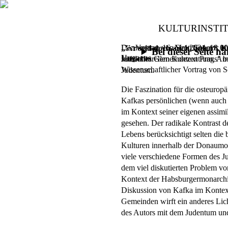
KULTURINSTI
Der Vortrag von Scott Spector 
Donnerstag, 16. Mai 2024,
18.00
„Ihr seid doch auch Juden“. K
Bei dieser Seite 
Ungarns
interkulturellen Kontext Prags“ b
Jüdisches Gemeindezentrum, Am
Wissenschaftlicher Vortrag von S
Judentum.
Die Faszination für die osteuropä
Kafkas persönlichen (wenn auch ni
im Kontext seiner eigenen assimi
gesehen. Der radikale Kontrast d
Lebens berücksichtigt selten die
Kulturen innerhalb der Donaumon
viele verschiedene Formen des J
dem viel diskutierten Problem v
Kontext der Habsburgermonarchie
Diskussion von Kafka im Kontext
Gemeinden wirft ein anderes Lic
des Autors mit dem Judentum und 