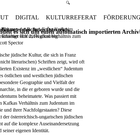
Suchmenü öffnen
🔍
TUT
DIGITAL
KULTURREFERAT
FÖRDERUN
im Rahmen der Reihe „Franz Kafka im
 Uhr
afka unter den Juden Österreich-
handelt es sich um einen automatisch importierten Arch
eschäftigt sich mit Kafkas Verhältnis zum
 Brixener Hof 2, Regensburg
cott Spector
ische jüdische Kultur, die sich in Franz
cht literarischen) Schriften zeigt, wird oft
lierten Existenz im „westlichen“ Judentum
es östlichen und westlichen jüdischen
 besondere Geographie und Vielfalt der
archie, in die er geboren wurde und die
udentums beheimatete. Was passiert mit
on Kafkas Verhältnis zum Judentum im
 und ihrer Nachfolgestaaten? Diese
 der österreichisch-ungarischen jüdischen
ht auf die komplexe Auseinandersetzung
seiner eigenen Identität.