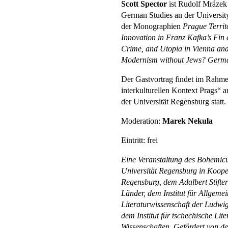
Scott Spector
ist Rudolf Mrázek 
German Studies an der University
der Monographien
Prague Territ
Innovation in Franz Kafka’s Fin 
Crime, and Utopia in Vienna an
Modernism without Jews? German
Der Gastvortrag findet im Rahm
interkulturellen Kontext Prags“
der Universität Regensburg statt.
Moderation:
Marek Nekula
Eintritt: frei
Eine Veranstaltung des
Bohemicum
Universität Regensburg
in Koope
Regensburg, dem Adalbert Stifter 
Länder, dem Institut für Allgeme
Literaturwissenschaft der Ludwi
dem Institut für tschechische Li
Wissenschaften. Gefördert von de