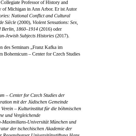
Collegiate Professor of History and
 of Michigan in Ann Arbor. Er ist Autor
ories: National Conflict and Cultural
de Siècle
(2000),
Violent Sensations: Sex,
d Berlin, 1860–1914
(2016) oder
-Jewish Subjects Histories
(2017).
en des Seminars „Franz Kafka im
 am Bohemicum – Center for Czech Studies
 – Center for Czech Studies der
ration mit der Jüdischen Gemeinde
Verein – Kulturinstitut für die böhmischen
ine und Vergleichende
g-Maximilians-Universität München und
teratur der tschechischen Akademie der
r Regensburger Universitätsstiftung Hans