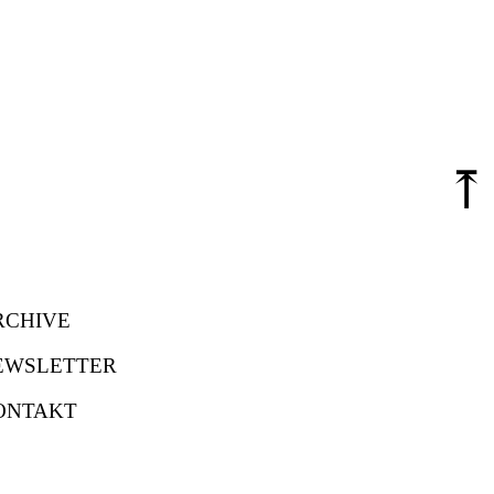
⤒
RCHIVE
EWSLETTER
ONTAKT