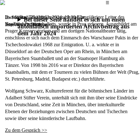
Das Hauptmenü
☰
Ivan Liška,
Donnerstag, 25. Januar 2024,
Tänzer, Choreograph und langjähriger Leiter des
19.00 Uhr
Im Fokus: Ivan Liška
Bei dieser Seite handelt es sich um einen
Bayerischen Staatsballetts, wurde in Prag geboren. Ausgebildet am
YouTube-Premiere
Interviews zu Böhmen
automatisch importierten Archivbeitrag aus
Prager Konservatorium und am dortigen Nationaltheater tätig,
dem Jahr 2024
entschloss er sich nach dem Einmarsch des Warschauer Pakts in der
Tschechoslowakei 1968 zur Emigration. U. a. wirkte er in
Düsseldorf an der Deutschen Oper am Rhein, in München am
Bayerischen Staatsballett und an der Staatsoper Hamburg als
Tänzer. Von 1998 bis 2016 war er Direktor des Bayerischen
Staatsballets, mit dem er Tourneen zu vielen Bühnen der Welt (Prag,
St. Petersburg, Madrid, Budapest etc.) durchführte.
Wolfgang Schwarz
, Kulturreferent für die böhmischen Länder im
Adalbert Stifter Verein, unterhält sich mit ihm über seine Eindrücke
von Deutschland, seine Zeit in München, über interkulturelle
Ebenen der Beziehungen zwischen Deutschen und Tschechen
sowie über seine künstlerische Laufbahn.
Zu dem Gespräch >>