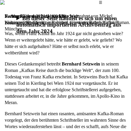
Das Hauptmenü
☰
Bernhard Setzwein liest, musikalisch umrahmt von Michel
Sonntag, 2. Juni 2024,
11.00 Uhr
Kafkas Reise durch die bucklige Welt
Bei dieser Seite handelt es sich um einen
Watzinger (Hackbrett), aus seinem neuen utopischen Kafka-Roman.
Kulturzentrum Giesinger Bahnhof, Giesinger Bahnhofsplatz 1,
Lesung mit Musik
automatisch importierten Archivbeitrag aus
München
dem Jahr 2024
Was, wenn Franz Kafka im Jahr 1924 gar nicht gestorben wäre?
Wenn er weitergelebt hätte, wie hätte er gelebt, wie geliebt? Wo
hätte er sich aufgehalten? Hätte er selbst noch erlebt, wie er
weltberühmt wird?
Dieses Gedankenspiel betreibt
Bernhard Setzwein
in seinem
Roman „Kafkas Reise durch die bucklige Welt“, der zum 100.
Todestag von Franz Kafka erscheint. In Setzweins Buch hat Kafka
seinen Tod in Kierling bei Wien 1924 nur vorgetäuscht. Er ist
untergetaucht und hat die erfolglose Schriftstellerei aufgegeben,
stattdessen arbeitet er, in die Jahre gekommen, im Apollo-Kino in
Meran.
Bernhard Setzwein hat einen rasanten, amüsanten Kafka-Roman
vorgelegt, der den berühmten Schriftsteller im wahrsten Sinne des
Wortes wiederauferstehen lässt – und der es schafft, aufs Neue die