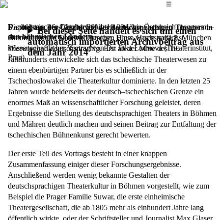
Das Hauptmenü
☰
Die böhmischen Länder verfügten – so wie Österreich insgesamt –
Donnerstag, 16. Oktober 2014,
19.00 Uhr
Kapitel aus der Geschichte des deutschsprachigen Theaters in
Bei dieser Seite handelt es sich um einen
den böhmischen Ländern
über ein dichtes Netz an Theatern. Diese waren zunächst
Kulturforum im Sudetendeutschen Haus, Hochstraße 8, München
automatisch importierten Archivbeitrag aus
Wissenschaftlicher Vortrag von Dr. Jitka Ludvová (Theaterinstitut,
überwiegend deutschsprachig. Erst ab der Mitte des 19.
dem Jahr 2014
Prag)
Jahrhunderts entwickelte sich das tschechische Theaterwesen zu
einem ebenbürtigen Partner bis es schließlich in der
Tschechoslowakei die Theaterkultur dominierte. In den letzten 25
Jahren wurde beiderseits der deutsch–tschechischen Grenze ein
enormes Maß an wissenschaftlicher Forschung geleistet, deren
Ergebnisse die Stellung des deutschsprachigen Theaters in Böhmen
und Mähren deutlich machen und seinen Beitrag zur Entfaltung der
tschechischen Bühnenkunst gerecht bewerten.
Der erste Teil des Vortrags besteht in einer knappen
Zusammenfassung einiger dieser Forschungsergebnisse.
Anschließend werden wenig bekannte Gestalten der
deutschsprachigen Theaterkultur in Böhmen vorgestellt, wie zum
Beispiel die Prager Familie Suwar, die erste einheimische
Theatergesellschaft, die ab 1805 mehr als einhundert Jahre lang
öffentlich wirkte, oder der Schriftsteller und Journalist Max Glaser