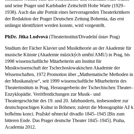
und seine Prager und Karlsbader Zeitschrift Hohe Warte (1929–
1938). Auch das alte Porträt eines hervorragenden Theaterkritikers
der Redaktion der Prager Deutschen Zeitung Bohemia, das erst
unlängst identifiziert werden konnte, wird vorgestellt.
PhDr. Jitka Ludvová
(Theaterinstitut/Divadelní ústav Prag)
Studium der Fächer Klavier und Musiktheorie an der Akademie für
musische Künste (Akademie múzických umění AMU) in Prag, bis
1998 wissenschaftliche Mitarbeiterin am Institut für
Musikwissenschaft der Tschechoslowakischen Akademie der
Wissenschaften, 1972 Promotion über „Mathematische Methoden in
der Musikanalyse“, seit 1999 wissenschaftliche Mitarbeiterin des
Theaterinstituts in Prag, Herausgerberin der Tschechischen Theater–
Enzyklopädie. Veröffentlichungen zur Musik– und
Theatergeschichte des 19. und 20. Jahrhunderts, insbesondere zur
deutschsprachigen Kultur in Böhmen; zuletzt die Monographie Až k
hořkému konci. Pražské německé divadlo 1845–1945 [Bis zum
bitteren Ende. Das Prager deutsche Theater 1845–1945]. Praha,
Academia 2012.