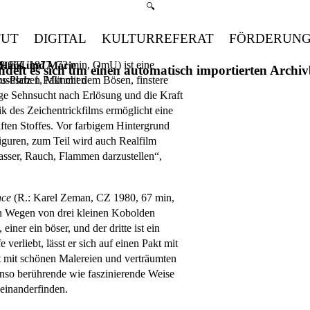
Suchmenü öffnen
🔍
TUT
DIGITAL
KULTURREFERAT
FÖRDERUN
, CZ, 1977, 72 min, OmU) ist eine
9.00 Uhr
 Hans und Marie
handelt es sich um einen automatisch importierten Arch
ustischen Pakt mit dem Bösen, finstere
s-Platz 1, München
ge Sehnsucht nach Erlösung und die Kraft
ik des Zeichentrickfilms ermöglicht eine
ten Stoffes. Vor farbigem Hintergrund
iguren, zum Teil wird auch Realfilm
sser, Rauch, Flammen darzustellen“,
nce
(R.: Karel Zeman, CZ 1980, 67 min,
n Wegen von drei kleinen Kobolden
, einer ein böser, und der dritte ist ein
 verliebt, lässt er sich auf einen Pakt mit
t mit schönen Malereien und verträumten
enso berührende wie faszinierende Weise
einanderfinden.