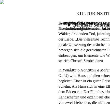
KULTURINSTI
Čarodějův učeň
Donnerstag, 26. Oktober 2023,
(R.: Karel Zeman
1
Krabat und Das Märchen von
Bei dieser Seite 
fesselnde Geschichte um einen fa
Filmmuseum München, St.-Jakob
Filmvorführung
Wälder, drohenden Tod, jahrelan
der Liebe. „Die vielseitige Techn
ideale Umsetzung des märchenhaf
bewegen sich die gezeichneten F
einbezogen, um Elemente wie Wa
schrieb Christel Strobel dazu.
In
Pohádka o Honzíkovi a Maře
OmU) wird Hans auf allen seine
begleitet: Einer ist ein guter Geist
Schelm. Als Hans sich in eine Elfe
dem Bösen ein. Der Film bestich
Landschaften und erzählt auf eb
von zwei Liebenden, die nicht zu