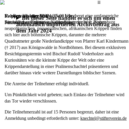
Das Hauptmenü
☰
Das Regensburger Bischofshaus beherbergt eine umfangreiche
Samstag, 20. Januar 2024,
15.00 Uhr
Krippen aus aller Welt
Bei dieser Seite handelt es sich um einen
Sammlung an Krippen aus allen Ecken der Welt. Neben
Bischöfliches Ordinariat, Niedermünstergasse 1, Regensburg
Führung durch die Krippensammlung
automatisch importierten Archivbeitrag aus
neapolitanischen, provenzalischen, afrikanischen Krippen finden
dem Jahr 2024
sich hier auch böhmische Krippen, darunter die mehrere
Quadratmeter große Niederlandkrippe von Pfarrer Karl Kindermann
(† 2017) aus Königswalde in Nordböhmen. Bei diesem exklusiven
Besichtigungstermin wird Bischof Rudolf Voderholzer auch
Kuriositäten wie die kleinste Krippe der Welt oder eine
Krippendarstellung in einer Pralinenschachtel präsentieren und
darüber hinaus viele weitere Darstellungen biblischer Szenen.
Die Anreise der Teilnehmer erfolgt individuell.
Um Pünktlichkeit wird gebeten; nach Einlass der Teilnehmer wird
das Tor wieder verschlossen.
Die Teilnehmerzahl ist auf 15 Personen begrenzt, daher ist eine
Anmeldung unbedingt erforderlich unter:
knechtel@stifterverein.de