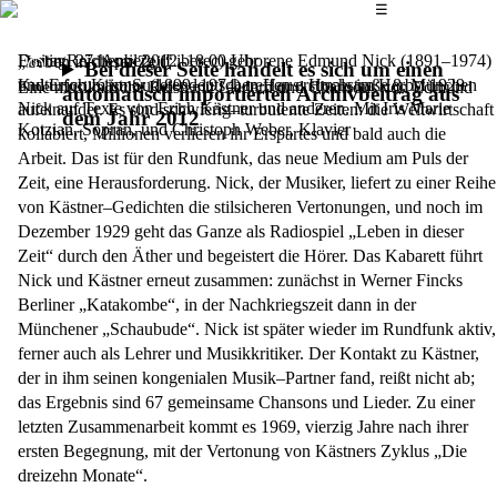
Das Hauptmenü
☰
Der in Reichenberg (Liberec) geborene
Freitag, 27. April 2012,
18.00 Uhr
Edmund Nick
(1891–1974)
„Leben in dieser Zeit“
Bei dieser Seite handelt es sich um einen
und
Kulturforum im Sudetendeutschen Haus, Hochstraße 8, München
Erich Kästner
(1899–1974) treffen erstmals im Herbst 1929
Eine musikalische Reise mit Liedern und Chansons von Edmund
automatisch importierten Archivbeitrag aus
Nick auf Texte von Erich Kästner und anderen. Mit Iris Marie
aufeinander. Es sind schwierig–turbulente Zeiten: die Weltwirtschaft
dem Jahr 2012
Kotzian, Sopran, und Christoph Weber, Klavier
kollabiert, Millionen verlieren ihr Erspartes und bald auch die
Arbeit. Das ist für den Rundfunk, das neue Medium am Puls der
Zeit, eine Herausforderung. Nick, der Musiker, liefert zu einer Reihe
von Kästner–Gedichten die stilsicheren Vertonungen, und noch im
Dezember 1929 geht das Ganze als Radiospiel „Leben in dieser
Zeit“ durch den Äther und begeistert die Hörer. Das Kabarett führt
Nick und Kästner erneut zusammen: zunächst in Werner Fincks
Berliner „Katakombe“, in der Nachkriegszeit dann in der
Münchener „Schaubude“. Nick ist später wieder im Rundfunk aktiv,
ferner auch als Lehrer und Musikkritiker. Der Kontakt zu Kästner,
der in ihm seinen kongenialen Musik–Partner fand, reißt nicht ab;
das Ergebnis sind 67 gemeinsame Chansons und Lieder. Zu einer
letzten Zusammenarbeit kommt es 1969, vierzig Jahre nach ihrer
ersten Begegnung, mit der Vertonung von Kästners Zyklus „Die
dreizehn Monate“.