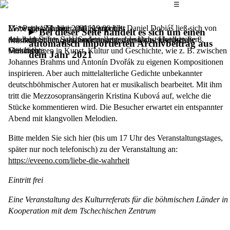
Das Hauptmenü
☰
Der Prager Musiker und Komponist
Mittwoch, 23. Juni 2021,
19.00 Uhr
Daniel Dobiáš
ließ sich von
Liebe die Wahrheit – Miluj pravdu!
Bei dieser Seite handelt es sich um einen
den zahlreichen, jahrhundertelangen deutsch-tschechischen
Adalbert Stifter Saal, Sudetendeutsches Haus, Hochstraße 8,
Musikalische Inspirationen aus der deutsch-tschechischen
automatisch importierten Archivbeitrag aus
Geschichte
Verbindungen in Kunst, Kultur und Geschichte, wie z. B. zwischen
München
dem Jahr 2021
Johannes Brahms und Antonín Dvořák zu eigenen Kompositionen
inspirieren. Aber auch mittelalterliche Gedichte unbekannter
deutschböhmischer Autoren hat er musikalisch bearbeitet. Mit ihm
tritt die Mezzosopransängerin
Kristina Kubová
auf, welche die
Stücke kommentieren wird. Die Besucher erwartet ein entspannter
Abend mit klangvollen Melodien.
Bitte melden Sie sich hier
(bis um 17 Uhr des Veranstaltungstages,
später nur noch telefonisch)
zu der Veranstaltung an:
https://eveeno.com/liebe-die-wahrheit
Eintritt frei
Eine Veranstaltung des Kulturreferats für die böhmischen Länder in
Kooperation mit dem Tschechischen Zentrum