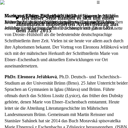
Das Hauptmenü
☰
Marie von Ebner–Eschenbach
Dienstag, 10. März 2015,
19.00 Uhr
(1830–1916) wurde vor 185
Marie von Ebner–Eschenbach und ihre Spuren in Mähren
Bei dieser Seite handelt es sich um einen
Jahren in Zdislawitz (Zdislavice) geboren. Erst mit 50 Jahren
Kulturforum im Sudetendeutschen Haus, Hochstraße 8, München
In der Reihe „Böhmische Biografien“. Vortrag von Eleonora
automatisch importierten Archivbeitrag aus
Jeřábková und Lesung durch die Schauspielerin Zisan Licht
erreichte sie ihren literarischen Durchbruch und galt neben Anette
dem Jahr 2015
von Droste–Hülshoff als die bedeutendste deutschsprachige
Schriftstellerin ihrer Zeit. Vielen ist sie heute vor allem auch durch
ihre Aphorismen bekannt. Der Vortrag von Eleonora Jeřábková wird
sich mit der mährischen Herkunft der Schriftstellerin Marie von
Ebner–Eschenbach und aktuellen Entwicklungen vor Ort
auseinandersetzen.
PhDr. Eleonora Jeřábková
, Ph.D. Deutsch– und Tschechisch–
Studium an der Universität Brünn (Brno). 25 Jahre Unterricht beider
Sprachen an Gymnasien in Iglau (Jihlava) und Brünn. Führte
oftmals durch das Schloss Lissitz (Lysice), das früher den Dubsky
gehörte, denen Marie von Ebner–Eschenbach entstammt. Heute
leitet sie die Abteilung Literaturgeschichte im Mährischen
Landesmuseum Brünn. Gemeinsam mit Martin Reissner und
Stanislav Sahánek hat sie 2014 das Buch Moravská spisovatelka
Marie Ebnerová z Eschenbachu a Zdislavice herausgegeben. (ISBN