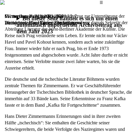
Das Hauptmenü
☰
Günter Grass schickte ihn 1970 nach Prag zur Unterstützung der
Donnerstag, 11. Mai 2023,
19.00 Uhr
Mütterchen Prag hat Krallen
Bei dieser Seite handelt es sich um einen
Dissidenten:
Weinschenkvilla, Hoppestraße 6, Regensburg
Hans Dieter Zimmermann
war damals Sekretär der
Buchpräsentation, Lesung und Musik
automatisch importierten Archivbeitrag aus
Abteilung Literatur der West-Berliner Akademie der Künste. Die
dem Jahr 2023
Reise nach Prag veränderte sein Leben. Er lernte nicht nur Václav
Havel und Pavel Kohout kennen, sondern auch seine zukünftige
Frau. Immer wieder fuhr er nach Prag, bis er Ende 1973
festgenommen und abgeschoben wurde. Acht Jahre durfte er nicht
einreisen. Seine Verlobte musste zwei Jahre warten, bis sie die
Ausreise erhielt.
Die deutsche und die tschechische Literatur Böhmens wurden
zentrale Themen für Zimmermann. Er war Geschäftsführender
Herausgeber der Tschechischen Bibliothek in deutscher Sprache, die
immerhin auf 33 Bände kam. Seine Erkenntnisse zu Franz Kafka
fasste er in dem Band „Kafka für Fortgeschrittene“ zusammen.
Hans Dieter Zimmermanns Erinnerungen sind in ihrer zweiten
Hälfte „tschechisch“: Sie enthalten die Geschichte seiner
Schwiegereltern, die beide Verfolgte des Naziregimes waren und