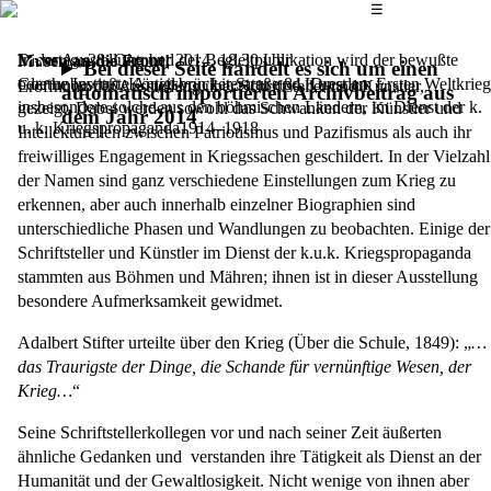
Das Hauptmenü
☰
In der Ausstellung und der Begleitpublikation wird der bewußte
Dienstag, 28. Oktober 2014,
18.30 Uhr
Musen an die Front!
Bei dieser Seite handelt es sich um einen
oder unbewußte Anteil von Literatur und Kunst am Ersten Weltkrieg
Goethe Institut, Königsbrücker Straße 84, Dresden
Eröffnung der Ausstellung über Schriftsteller und Künstler,
automatisch importierten Archivbeitrag aus
insbesondere solche aus den böhmischen Ländern, im Dienst der k.
gezeigt. Dabei werden sowohl das Schwanken der Künstler und
dem Jahr 2014
u. k. Kriegspropaganda1914–1918
Intellekturellen zwischen Patriotismus und Pazifismus als auch ihr
freiwilliges Engagement in Kriegssachen geschildert. In der Vielzahl
der Namen sind ganz verschiedene Einstellungen zum Krieg zu
erkennen, aber auch innerhalb einzelner Biographien sind
unterschiedliche Phasen und Wandlungen zu beobachten. Einige der
Schriftsteller und Künstler im Dienst der k.u.k. Kriegspropaganda
stammten aus Böhmen und Mähren; ihnen ist in dieser Ausstellung
besondere Aufmerksamkeit gewidmet.
Adalbert Stifter urteilte über den Krieg (Über die Schule, 1849): „
…
das Traurigste der Dinge, die Schande für vernünftige Wesen, der
Krieg…
“
Seine Schriftstellerkollegen vor und nach seiner Zeit äußerten
ähnliche Gedanken und verstanden ihre Tätigkeit als Dienst an der
Humanität und der Gewaltlosigkeit. Nicht wenige von ihnen aber