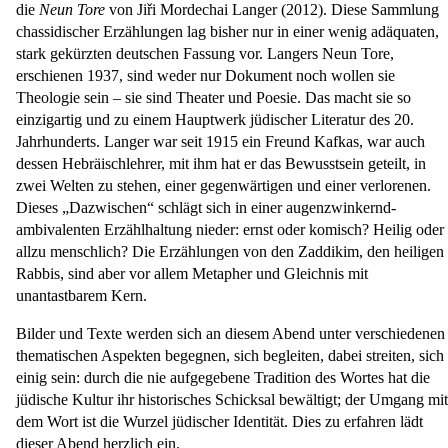
die
Neun Tore
von Jiři Mordechai Langer (2012). Diese Sammlung
chassidischer Erzählungen lag bisher nur in einer wenig adäquaten,
stark gekürzten deutschen Fassung vor. Langers Neun Tore,
erschienen 1937, sind weder nur Dokument noch wollen sie
Theologie sein – sie sind Theater und Poesie. Das macht sie so
einzigartig und zu einem Hauptwerk jüdischer Literatur des 20.
Jahrhunderts. Langer war seit 1915 ein Freund Kafkas, war auch
dessen Hebräischlehrer, mit ihm hat er das Bewusstsein geteilt, in
zwei Welten zu stehen, einer gegenwärtigen und einer verlorenen.
Dieses „Dazwischen“ schlägt sich in einer augenzwinkernd-
ambivalenten Erzählhaltung nieder: ernst oder komisch? Heilig oder
allzu menschlich? Die Erzählungen von den Zaddikim, den heiligen
Rabbis, sind aber vor allem Metapher und Gleichnis mit
unantastbarem Kern.
Bilder und Texte werden sich an diesem Abend unter verschiedenen
thematischen Aspekten begegnen, sich begleiten, dabei streiten, sich
einig sein: durch die nie aufgegebene Tradition des Wortes hat die
jüdische Kultur ihr historisches Schicksal bewältigt; der Umgang mit
dem Wort ist die Wurzel jüdischer Identität. Dies zu erfahren lädt
dieser Abend herzlich ein.