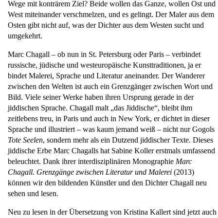
Wege mit konträrem Ziel? Beide wollen das Ganze, wollen Ost und
West miteinander verschmelzen, und es gelingt. Der Maler aus dem
Osten gibt nicht auf, was der Dichter aus dem Westen sucht und
umgekehrt.
Marc Chagall – ob nun in St. Petersburg oder Paris – verbindet
russische, jüdische und westeuropäische Kunsttraditionen, ja er
bindet Malerei, Sprache und Literatur aneinander. Der Wanderer
zwischen den Welten ist auch ein Grenzgänger zwischen Wort und
Bild. Viele seiner Werke haben ihren Ursprung gerade in der
jiddischen Sprache. Chagall malt „das Jiddische“, bleibt ihm
zeitlebens treu, in Paris und auch in New York, er dichtet in dieser
Sprache und illustriert – was kaum jemand weiß – nicht nur Gogols
Tote Seelen
, sondern mehr als ein Dutzend jiddischer Texte. Dieses
jiddische Erbe Marc Chagalls hat Sabine Koller erstmals umfassend
beleuchtet. Dank ihrer interdisziplinären Monographie
Marc
Chagall. Grenzgänge zwischen Literatur und Malerei
(2013)
können wir den bildenden Künstler und den Dichter Chagall neu
sehen und lesen.
Neu zu lesen in der Übersetzung von Kristina Kallert sind jetzt auch