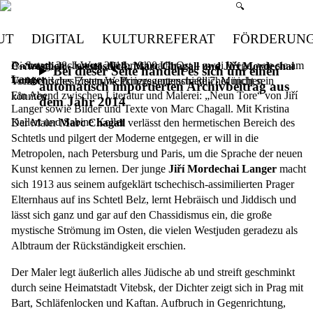
Suchmenü öffn
🔍
UT
DIGITAL
KULTURREFERAT
FÖRDERUN
Aufbruch nach West, Aufbruch nach Ost – zwei Wege, wie sie am
Dienstag, 28. Januar 2014,
19.00 Uhr
Ostwestlich – westöstlich: Marc Chagall und Jiří Mordechai
Bei dieser Seite handelt es sich um einen
Langer
Vorabend des Ersten Weltkriegs unterschiedlicher nicht sein
Tschechisches Zentrum, Prinzregentenstraße 7, München
automatisch importierten Archivbeitrag aus
Ein Abend zwischen Literatur und Malerei: „Neun Tore“ von Jiří
könnten.
dem Jahr 2014
Langer sowie Bilder und Texte von Marc Chagall. Mit Kristina
Kallert und Sabine Koller
Der Maler
Marc Chagall
verlässt den hermetischen Bereich des
Schtetls und pilgert der Moderne entgegen, er will in die
Metropolen, nach Petersburg und Paris, um die Sprache der neuen
Kunst kennen zu lernen. Der junge
Jiří Mordechai Langer
macht
sich 1913 aus seinem aufgeklärt tschechisch-assimilierten Prager
Elternhaus auf ins Schtetl Belz, lernt Hebräisch und Jiddisch und
lässt sich ganz und gar auf den Chassidismus ein, die große
mystische Strömung im Osten, die vielen Westjuden geradezu als
Albtraum der Rückständigkeit erschien.
Der Maler legt äußerlich alles Jüdische ab und streift geschminkt
durch seine Heimatstadt Vitebsk, der Dichter zeigt sich in Prag mit
Bart, Schläfenlocken und Kaftan. Aufbruch in Gegenrichtung,