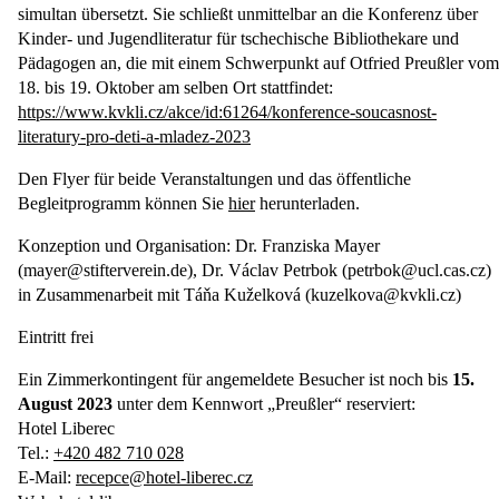
simultan übersetzt. Sie schließt unmittelbar an die Konferenz über
Kinder- und Jugendliteratur für tschechische Bibliothekare und
Pädagogen an, die mit einem Schwerpunkt auf Otfried Preußler vom
18. bis 19. Oktober am selben Ort stattfindet:
https://www.kvkli.cz/akce/id:61264/konference-soucasnost-
literatury-pro-deti-a-mladez-2023
Den Flyer für beide Veranstaltungen und das öffentliche
Begleitprogramm können Sie
hier
herunterladen.
Konzeption und Organisation: Dr. Franziska Mayer
(mayer@stifterverein.de), Dr. Václav Petrbok (petrbok@ucl.cas.cz)
in Zusammenarbeit mit Táňa Kuželková (kuzelkova@kvkli.cz)
Eintritt frei
Ein Zimmerkontingent für angemeldete Besucher ist noch bis
15.
August
2023
unter dem Kennwort „Preußler“ reserviert:
Hotel Liberec
Tel.:
+420 482 710 028
E-Mail:
recepce@hotel-liberec.cz