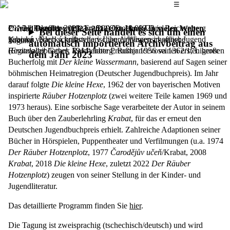
Das Hauptmenü
☰
Otfried Preußler wurde am 20. Oktober 1923 in Reichenberg
20.–21. Oktober 2023,
Fr–Sa 9.00–18.00 Uhr
Otfried Preußler (1923–2013): zu Hause in vielen Welten
Bei dieser Seite handelt es sich um einen
geboren. Nach schriftstellerischen Anfängen in seiner Jugend
Krajská vědecká knihovna v Liberci/Wissenschaftliche
Tagung
automatisch importierten Archivbeitrag aus
(
Regionalbibliothek Reichenberg, Rumjancevova 1362/1, Liberec
Erntelager Geyer
, 1944) hatte Preußler 1956 seinen ersten großen
dem Jahr 2023
Bucherfolg mit
Der kleine Wassermann
, basierend auf Sagen seiner
böhmischen Heimatregion (Deutscher Jugendbuchpreis). Im Jahr
darauf folgte
Die kleine Hexe
, 1962 der von bayerischen Motiven
inspirierte
Räuber Hotzenplotz
(zwei weitere Teile kamen 1969 und
1973 heraus). Eine sorbische Sage verarbeitete der Autor in seinem
Buch über den Zauberlehrling
Krabat
, für das er erneut den
Deutschen Jugendbuchpreis erhielt. Zahlreiche Adaptionen seiner
Bücher in Hörspielen, Puppentheater und Verfilmungen (u.a. 1974
Der Räuber Hotzenplotz
, 1977
Čarodějův učeň
/Krabat, 2008
Krabat
, 2018
Die kleine Hexe
, zuletzt 2022
Der Räuber
Hotzenplotz
) zeugen von seiner Stellung in der Kinder- und
Jugendliteratur.
Das detaillierte Programm finden Sie
hier
.
Die Tagung ist zweisprachig (tschechisch/deutsch) und wird