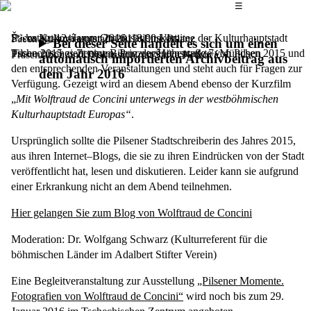
Das Hauptmenü
☰
Šarka Krtková
Dienstag, 12. Januar 2016,
vom Organisationskomitee der Kulturhauptstadt
19.00 Uhr
Pilsen Kulturhauptstadt 2015: Eine Bilanz
Bei dieser Seite handelt es sich um einen
Pilsen 2015 zieht eine Bilanz der Höhepunkte von Pilsen 2015 und
Tschechisches Zentrum, Prinzregentenstraße 7, München
Präsentation und Diskussion mit Šárka Krtková
automatisch importierten Archivbeitrag aus
den entsprechenden Veranstaltungen und steht auch für Fragen zur
dem Jahr 2016
Verfügung. Gezeigt wird an diesem Abend ebenso der Kurzfilm
„
Mit
Wolftraud de Concini
unterwegs in der westböhmischen
Kulturhauptstadt Europas“
.
Ursprünglich sollte die Pilsener Stadtschreiberin des Jahres 2015,
aus ihren Internet–Blogs, die sie zu ihren Eindrücken von der Stadt
veröffentlicht hat, lesen und diskutieren. Leider kann sie aufgrund
einer Erkrankung nicht an dem Abend teilnehmen.
Hier gelangen Sie zum Blog von Wolftraud de Concini
Moderation:
Dr. Wolfgang Schwarz
(Kulturreferent für die
böhmischen Länder im Adalbert Stifter Verein)
Eine Begleitveranstaltung zur Ausstellung
„Pilsener Momente.
Fotografien von Wolftraud de Concini“
wird noch bis zum 29.