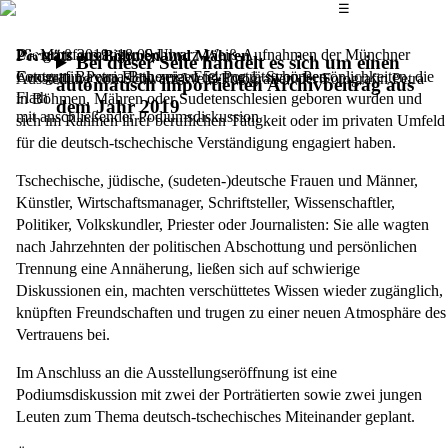
Das Hauptmenü
☰
Die großformatigen Schwarz-Weiß-Aufnahmen der Münchner
28. März 2019,
18.00 Uhr
Porträts aus Böhmen und Mähren
Bei dieser Seite handelt es sich um einen
Fotografin Petra Flath zeigen 54 Porträts von Persönlichkeiten, die
Centrum Bavaria Bohemia, Freyung 1, Schönsee
Ausstellung von Schwarz-Weiß-Fotografien der Fotografin Petra
automatisch importierten Archivbeitrag aus
Flath
in Böhmen, Mähren oder Sudetenschlesien geboren wurden und
dem Jahr 2019
mit anschließender Podiumsdiskussion
sich im Rahmen ihrer beruflichen Tätigkeit oder im privaten Umfeld
für die deutsch-tschechische Verständigung engagiert haben.
Tschechische, jüdische, (sudeten-)deutsche Frauen und Männer,
Künstler, Wirtschaftsmanager, Schriftsteller, Wissenschaftler,
Politiker, Volkskundler, Priester oder Journalisten: Sie alle wagten
nach Jahrzehnten der politischen Abschottung und persönlichen
Trennung eine Annäherung, ließen sich auf schwierige
Diskussionen ein, machten verschüttetes Wissen wieder zugänglich,
knüpften Freundschaften und trugen zu einer neuen Atmosphäre des
Vertrauens bei.
Im Anschluss an die Ausstellungseröffnung ist eine
Podiumsdiskussion mit zwei der Porträtierten sowie zwei jungen
Leuten zum Thema deutsch-tschechisches Miteinander geplant.