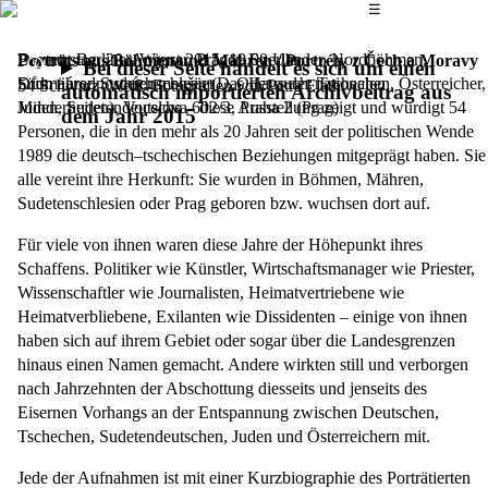
Das Hauptmenü
☰
Bayern, Berliner, Wiener, Prager, Egerländer, Nordböhmen,
Donnerstag, 20. August 2015,
19.00 Uhr
Porträts aus Böhmen und Mähren / Portréty z Čech a Moravy
Bei dieser Seite handelt es sich um einen
Südmährer, Sudetenschlesier… Oder auch: Tschechen, Österreicher,
Dům národnostních menšin (Das Haus der nationalen
54 Schwarz–Weiß–Fotografien von Petra Flath
automatisch importierten Archivbeitrag aus
Juden, Sudetendeutsche – diese Ausstellung zeigt und würdigt 54
Minderheiten), Vocelova 602/3, Praha 2 (Prag)
dem Jahr 2015
Personen, die in den mehr als 20 Jahren seit der politischen Wende
1989 die deutsch–tschechischen Beziehungen mitgeprägt haben. Sie
alle vereint ihre Herkunft: Sie wurden in Böhmen, Mähren,
Sudetenschlesien oder Prag geboren bzw. wuchsen dort auf.
Für viele von ihnen waren diese Jahre der Höhepunkt ihres
Schaffens. Politiker wie Künstler, Wirtschaftsmanager wie Priester,
Wissenschaftler wie Journalisten, Heimatvertriebene wie
Heimatverbliebene, Exilanten wie Dissidenten – einige von ihnen
haben sich auf ihrem Gebiet oder sogar über die Landesgrenzen
hinaus einen Namen gemacht. Andere wirkten still und verborgen
nach Jahrzehnten der Abschottung diesseits und jenseits des
Eisernen Vorhangs an der Entspannung zwischen Deutschen,
Tschechen, Sudetendeutschen, Juden und Österreichern mit.
Jede der Aufnahmen ist mit einer Kurzbiographie des Porträtierten