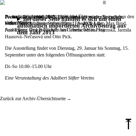
Das Hauptmenü
☰
Ausstellung über acht Publizisten und Übersetzer, die zwischen den
Dienstag, 29. Januar 2013,
19.30 Uhr
Praha – Prag 1900–1945. Literaturstadt zweier Sprachen,
Bei dieser Seite handelt es sich um einen
vieler Mittler
beiden Sprachnationen vermittelten: Friedrich Adler, Max Brod,
StifterHaus, Adalbert–Stifter–Platz 1, A–4020 Linz
automatisch importierten Archivbeitrag aus
Ausstellung über Publizisten und Übersetzer in Prag
Paul Eisner, Otokar Fischer, Jan Grmela, Milena Jesenská, Jarmila
dem Jahr 2013
Haasová–Nečasová und Otto Pick.
Die Ausstellung findet von Dienstag, 29. Januar bis Sonntag, 15.
September unter den folgenden Öffnungszeiten statt:
Di–So 10.00–15.00 Uhr
Eine Veranstaltung des Adalbert Stifter Vereins
Zurück zur Archiv-Übersichtsseite
⤒