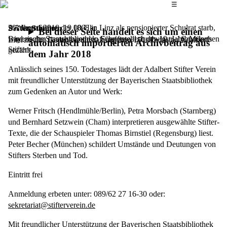
Das Hauptmenü
☰
Adalbert Stifter, der 1868 in Linz als pensionierter Schulrat starb,
29. Januar 2018,
19.00 Uhr
Stifter-Stimmen
Bei dieser Seite handelt es sich um einen
wird zu den herausragenden Schriftstellern des 19. Jahrhunderts
Bayerische Staatsbibliothek, Fürstensaal, Ludwigstr. 16, München
Literarische Gedenkveranstaltung zum 150. Todestag Adalbert
automatisch importierten Archivbeitrag aus
Stifters
gezählt.
dem Jahr 2018
Anlässlich seines 150. Todestages lädt der Adalbert Stifter Verein
mit freundlicher Unterstützung der Bayerischen Staatsbibliothek
zum Gedenken an Autor und Werk:
Werner Fritsch (Hendlmühle/Berlin), Petra Morsbach (Starnberg)
und Bernhard Setzwein (Cham) interpretieren ausgewählte Stifter-
Texte, die der Schauspieler Thomas Birnstiel (Regensburg) liest.
Peter Becher (München) schildert Umstände und Deutungen von
Stifters Sterben und Tod.
Eintritt frei
Anmeldung erbeten unter: 089/62 27 16-30 oder:
sekretariat@stifterverein.de
Mit freundlicher Unterstützung der Bayerischen Staatsbibliothek