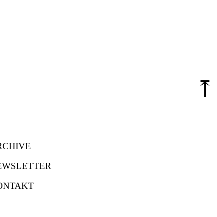
⤒
RCHIVE
EWSLETTER
ONTAKT