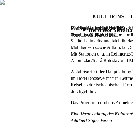
KULTURINSTI
Die diesjährige Studienreise des 
Montag, 11. Juli 2011,
11.00 Uhr
Studienreise entlang der Elbe
Bei dieser Seite 
zwischen Moldau und Elbe nördli
Abfahrtsort Regensburg
Vom 11. bis 15. Juli 2011
Städte Leitmeritz und Melnik, d
Mühlhausen sowie Altbunzlau, S
Mit Stationen u. a. in Leitmerit
Altbunzlau/Stará Boleslav und 
Abfahrtsort ist der Hauptbahnho
im Hotel Roosevelt*** in Leitmer
Reise­bus der tschechischen Fi
durchgeführt.
Das Programm und das Anmeldef
Eine Veranstaltung des Kulturre
Adalbert Stifter Verein