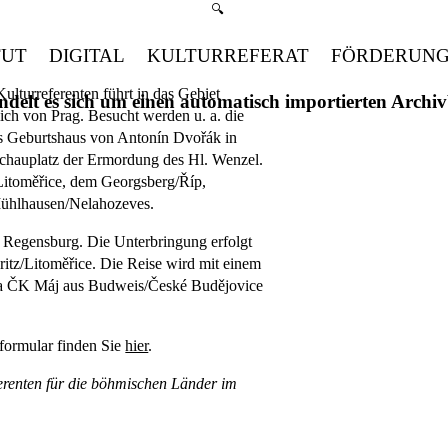
Suchmenü öffnen
🔍
TUT
DIGITAL
KULTURREFERAT
FÖRDERUN
Kulturreferenten führt in das Gebiet
handelt es sich um einen automatisch importierten Arch
ch von Prag. Besucht werden u. a. die
as Geburtshaus von Antonín Dvořák in
chauplatz der Ermordung des Hl. Wenzel.
z/Litoměřice, dem Georgsberg/Říp,
Mühlhausen/Nelahozeves.
f Regensburg. Die Unterbringung erfolgt
itz/Litoměřice. Die Reise wird mit einem
rma ČK Máj aus Budweis/České Budějovice
ormular finden Sie
hier
.
ferenten für die böhmischen Länder im