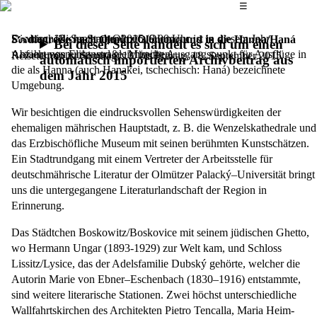
Das Hauptmenü
☰
Die bischöfliche Stadt Olmütz/Olomouc ist in diesem Jahr
Sonntag, 13. September 2015,
9.00 Uhr
Studienreise nach Olmütz/Olomouc und in die Hanna/Haná
Bei dieser Seite handelt es sich um einen
Anziehungspunkt und gleichzeitig Ausgangspunkt für Aus­flüge in
Abfahrt von Elisenstraße, München
Reisetermin ist Sonntag, 13. bis Freitag, 18. September 2015
automatisch importierten Archivbeitrag aus
die als Hanna (auch Hanakei, tschechisch: Haná) bezeichnete
dem Jahr 2015
Umgebung.
Wir besichtigen die eindrucksvollen Sehenswür­digkeiten der
ehemaligen mährischen Hauptstadt, z. B. die Wenzelskathedrale und
das Erzbischöfli­che Museum mit seinen berühmten Kunstschät­zen.
Ein Stadtrundgang mit einem Vertreter der Arbeitsstelle für
deutschmährische Literatur der Olmützer Palacký–Universität bringt
uns die untergegange­ne Literaturlandschaft der Region in
Erinnerung.
Das Städtchen Boskowitz/Boskovice mit seinem jüdischen Ghetto,
wo Hermann Ungar (1893-1929) zur Welt kam, und Schloss
Lissitz/Lysice, das der Adels­familie Dubský gehörte, welcher die
Autorin Marie von Ebner–Eschenbach (1830–1916) ent­stammte,
sind weitere literarische Stationen. Zwei höchst unterschiedliche
Wallfahrtskirchen des Architekten Pietro Tencalla, Maria Heim­