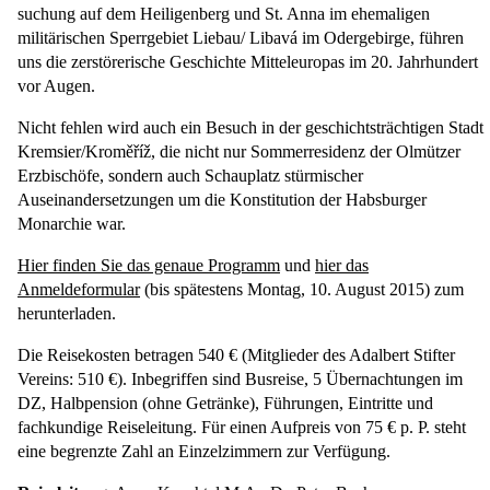
suchung auf dem Heiligenberg und St. Anna im ehemaligen
militärischen Sperrgebiet Liebau/ Libavá im Odergebirge, führen
uns die zerstö­rerische Geschichte Mitteleuropas im 20. Jahr­hundert
vor Augen.
Nicht fehlen wird auch ein Besuch in der geschichtsträchtigen Stadt
Kremsier/Kroměříž, die nicht nur Sommerresidenz der Olmützer
Erzbischöfe, sondern auch Schauplatz stürmischer
Auseinandersetzungen um die Konstitution der Habsburger
Monarchie war.
Hier finden Sie das genaue Programm
und
hier das
Anmeldeformular
(bis spätestens Montag, 10. August 2015) zum
herunterladen.
Die Reisekosten betragen 540 € (Mitglieder des Adalbert Stifter
Vereins: 510 €). Inbegriffen sind Busreise, 5 Übernachtungen im
DZ, Halbpension (ohne Getränke), Führungen, Eintritte und
fachkundige Reiseleitung. Für einen Aufpreis von 75 € p. P. steht
eine begrenzte Zahl an Einzelzimmern zur Verfügung.