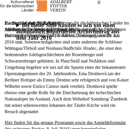
Das Hauptmenü
☰
Die Studienfahrt des Kulturreferenten für die böhmischen Länder im
Sonntag, 24. Juli 2016,
9.30 Uhr
Studienreise nach Südböhmen
Bei dieser Seite handelt es sich um einen
Adalbert Stifter Verein führt dieses Jahr in das östliche Südböhmen
Abfahrtsort: Regensburg Hauptbahnhof
Mit Stationen in Wittingau/Třeboň, Neuhaus/Jindřichův Hradec,
automatisch importierten Archivbeitrag aus
Platz an der Naser/Stráž nad Nežárkou, Zlabings/Slavonice u.a.
und findet ab Sonntag, den 24. Juli bis Donnerstag, den 28. Juli
dem Jahr 2016
2016 statt. Sehenswürdigkeiten sind unter anderem die Schlösser
Wittingau/Třeboň und Neuhaus/Jindřichův Hradec, die einst den
bedeutenden Adelsgeschlechtern der Rosenberger und
Schwarzenberger gehörten. In Platz/Stráž nad Nežárkou und
Umgebung begeben wir uns auf die Spuren einer der bekanntesten
Opernsängerinnen des 20. Jahrhunderts, Ema Destinová (an der
Berliner Hofoper als Emmy Destinn sehr erfolgreich und von Kaiser
Wilhelm sowie Enrico Caruso stark verehrt). Destinová spielte
ebenso eine große Rolle für die Durchsetzung der tschechischen
Nationaloper im Ausland. Auch dem Wehrdorf Sonnberg/ Žumberk
mit seiner sehenswerten Johannes der Täufer Kirche wird ein
Besuch abgestattet
Hier finden Sie das genaue Programm sowie das Anmeldeformular
(bis spätestens Freitag, 8. Juli 2016!) zum herunterladen