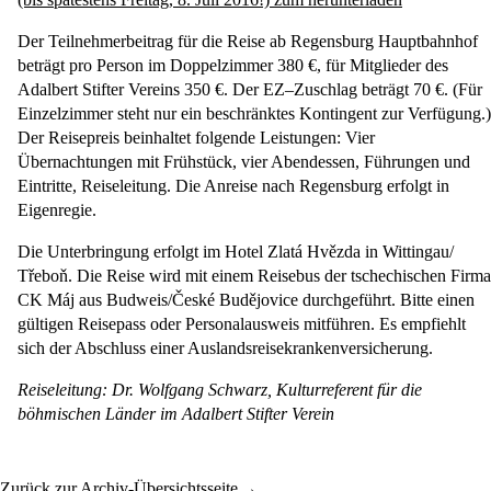
Der Teilnehmerbeitrag für die Reise ab Regensburg Hauptbahnhof
beträgt pro Person im Doppelzimmer 380 €, für Mitglieder des
Adalbert Stifter Vereins 350 €. Der EZ–Zuschlag beträgt 70 €. (Für
Einzelzimmer steht nur ein beschränktes Kontingent zur Verfügung.)
Der Reisepreis beinhaltet folgende Leistungen: Vier
Übernachtungen mit Frühstück, vier Abendessen, Führungen und
Eintritte, Reiseleitung. Die Anreise nach Regensburg erfolgt in
Eigenregie.
Die Unterbringung erfolgt im Hotel Zlatá Hvězda in Wittingau/
Třeboň. Die Reise wird mit einem Reisebus der tschechischen Firma
CK Máj aus Budweis/České Budějovice durchgeführt. Bitte einen
gültigen Reisepass oder Personalausweis mitführen. Es empfiehlt
sich der Abschluss einer Auslandsreisekrankenversicherung.
Reiseleitung:
Dr. Wolfgang Schwarz
, Kulturreferent für die
böhmischen Länder im Adalbert Stifter Verein
Zurück zur Archiv-Übersichtsseite