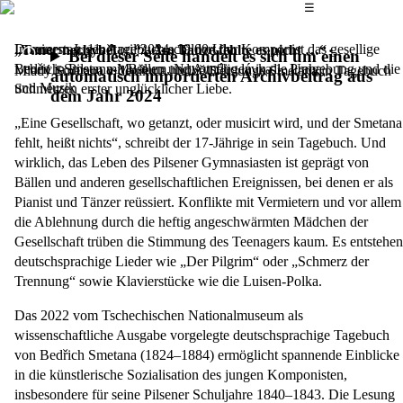
Das Hauptmenü
☰
In seinem Jugendtagebuch schildert der Komponist das gesellige
Donnerstag, 11. April 2024,
19.00 Uhr
„Tanec nechyběl …“/„Am Tanze fehlte es nicht …“
Bei dieser Seite handelt es sich um einen
Leben in Pilsen mit Bällen und Ausflügen in die Umgebung und die
Bedřich-Smetana-Museum, Novotného lávka 1, Praha
Mladý Smetana v deníku a hudbě/Der junge Smetana in Tagebuch
automatisch importierten Archivbeitrag aus
und Musik
Schmerzen erster unglücklicher Liebe.
dem Jahr 2024
„Eine Gesellschaft, wo getanzt, oder musicirt wird, und der Smetana
fehlt, heißt nichts“, schreibt der 17-Jährige in sein Tagebuch. Und
wirklich, das Leben des Pilsener Gymnasiasten ist geprägt von
Bällen und anderen gesellschaftlichen Ereignissen, bei denen er als
Pianist und Tänzer reüssiert. Konflikte mit Vermietern und vor allem
die Ablehnung durch die heftig angeschwärmten Mädchen der
Gesellschaft trüben die Stimmung des Teenagers kaum. Es entstehen
deutschsprachige Lieder wie „Der Pilgrim“ oder „Schmerz der
Trennung“ sowie Klavierstücke wie die Luisen-Polka.
Das 2022 vom Tschechischen Nationalmuseum als
wissenschaftliche Ausgabe vorgelegte deutschsprachige Tagebuch
von Bedřich Smetana (1824–1884) ermöglicht spannende Einblicke
in die künstlerische Sozialisation des jungen Komponisten,
insbesondere für seine Pilsener Schuljahre 1840–1843. Die Lesung