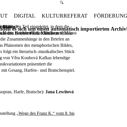
Suchmenü öffnen
🔍
TUT
DIGITAL
KULTURREFERAT
FÖRDERUN
klärenden Teil eingeleitet, in dem die
9.00 Uhr
cht Dich…“
handelt es sich um einen automatisch importierten Arch
schichte zwischen Franz Kafka und Milena
en Haus, Hochstraße 8, München
 aus den Briefen Franz Kafkas an Milena
d die Zusammenhänge in den Briefen an
das Phänomen des metaphorischen Bildes,
 folgt ein literarisch–musikalisches Stück
rag von Věra Koubová Kafkas lebendige
sikvariationen präsentiert die
 mit Gesang, Harfen– und Bratschenspiel.
opran, Harfe, Bratsche):
Jana Lewitová
sstellung
„Wege des Franz K.“ vom 8. bis