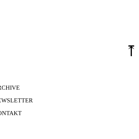
⤒
RCHIVE
EWSLETTER
ONTAKT