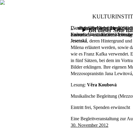
KULTURINSTI
Das Programm wird durch einen er
Dienstag, 20. November 2012,
1
„…und dabei liebe ich gar ni
Bei dieser Seite 
äusseren Umstände der Liebesge
Kulturforum im Sudetendeutsch
Literarisch–musikalische Lesung
Jesenská
Jesenská, deren Hintergrund un
Milena erläutert werden, sowie 
wie es Franz Kafka verwendet. Es
in fünf Sätzen, bei dem im Vort
Bilder erklingen. Ihre eigenen Mu
Mezzosopranistin Jana Lewitová,
Lesung:
Věra Koubová
Musikalische Begleitung (Mezzos
Eintritt frei, Spenden erwünscht
Eine Begleitveranstaltung zur Au
30. November 2012