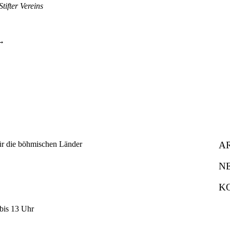
tifter Vereins
A
N
K
bis 13 Uhr