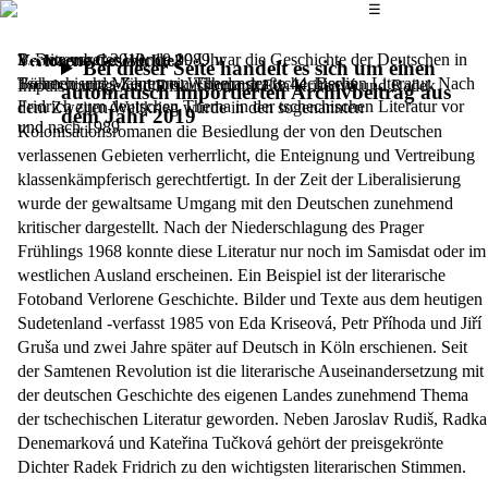
Das Hauptmenü
☰
Bereits vor der Wende 1989 war die Geschichte der Deutschen in
3. Dezember 2019,
19.00 Uhr
Verlorene Geschichte?
Bei dieser Seite handelt es sich um einen
Böhmen und Mähren ein Thema der tschechischen Literatur. Nach
Tschechisches Zentrum, Wilhelmstraße 44, Berlin
Impulsvorträge und Diskussion mit Eda Kriseová und Radek
automatisch importierten Archivbeitrag aus
Fridrich zum deutschen Thema in der tschechischen Literatur vor
dem Zweiten Weltkrieg wurde in den sogenannten
dem Jahr 2019
und nach 1989
Kolonisationsromanen die Besiedlung der von den Deutschen
verlassenen Gebieten verherrlicht, die Enteignung und Vertreibung
klassenkämpferisch gerechtfertigt. In der Zeit der Liberalisierung
wurde der gewaltsame Umgang mit den Deutschen zunehmend
kritischer dargestellt. Nach der Niederschlagung des Prager
Frühlings 1968 konnte diese Literatur nur noch im Samisdat oder im
westlichen Ausland erscheinen. Ein Beispiel ist der literarische
Fotoband Verlorene Geschichte. Bilder und Texte aus dem heutigen
Sudetenland -verfasst 1985 von Eda Kriseová, Petr Příhoda und Jiří
Gruša und zwei Jahre später auf Deutsch in Köln erschienen. Seit
der Samtenen Revolution ist die literarische Auseinandersetzung mit
der deutschen Geschichte des eigenen Landes zunehmend Thema
der tschechischen Literatur geworden. Neben Jaroslav Rudiš, Radka
Denemarková und Kateřina Tučková gehört der preisgekrönte
Dichter Radek Fridrich zu den wichtigsten literarischen Stimmen.