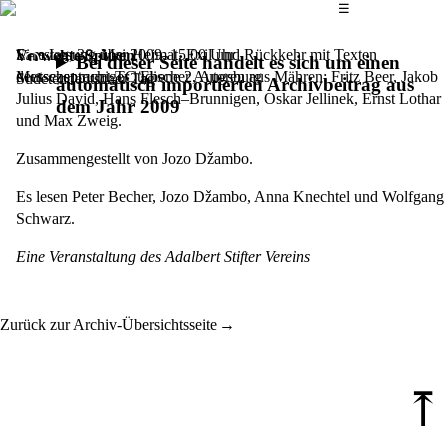
Das Hauptmenü
☰
Eine Lesung über Heimat, Exil und Rückkehr mit Texten
Samstag, 30. Mai 2009,
15.00 Uhr
Verwehte Spuren
Bei dieser Seite handelt es sich um einen
deutschsprachiger jüdischer Autoren aus Mähren: Fritz Beer, Jakob
Messezentrum, TC Ebene 2, Augsburg
Sudetendeutscher Tag
automatisch importierten Archivbeitrag aus
Julius David, Hans Flesch–Brunnigen, Oskar Jellinek, Ernst Lothar
dem Jahr 2009
und Max Zweig.
Zusammengestellt von Jozo Džambo.
Es lesen Peter Becher, Jozo Džambo, Anna Knechtel und Wolfgang
Schwarz.
Eine Veranstaltung des Adalbert Stifter Vereins
Zurück zur Archiv-Übersichtsseite
⤒