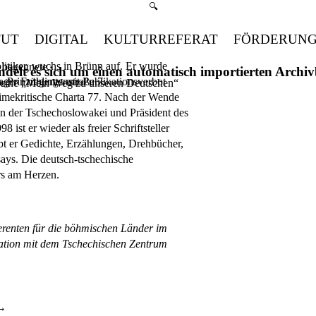
Suchmenü öffnen
🔍
TUT
DIGITAL
KULTURREFERAT
FÖRDERUN
olitiker, wuchs in Brünn auf. Er wurde
 begegnete
handelt es sich um einen automatisch importierten Arch
ger Frühlings mit Publikationsverbot
 Prinzregentenstraße 7
Reihe „Mein Weg zu unseren Deutschen“
gimekritische Charta 77. Nach der Wende
 in der Tschechoslowakei und Präsident des
 ist er wieder als freier Schriftsteller
reibt er Gedichte, Erzählungen, Drehbücher,
ays. Die deutsch-tschechische
rs am Herzen.
ferenten für die böhmischen Länder im
eration mit dem Tschechischen Zentrum