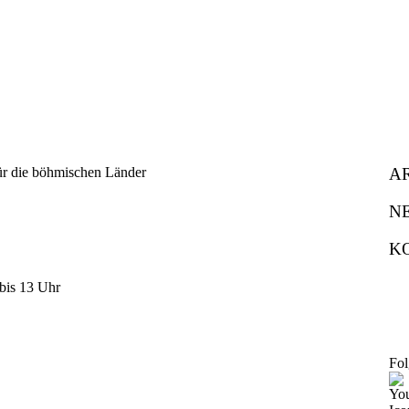
A
N
K
bis 13 Uhr
Fol