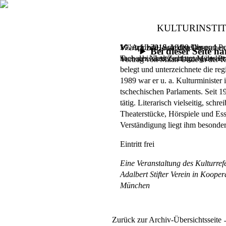
KULTURINSTI
Milan Uhde, Schriftsteller und P
19. April 2018,
19.00 Uhr
Wie ich zu Hause den Deutschen
Bei dieser Seite 
nach der Niederschlagung des Pra
Tschechisches Zentrum München,
Vortrag von Milan Uhde in der 
belegt und unterzeichnete die re
1989 war er u. a. Kulturminister
tschechischen Parlaments. Seit 1998
tätig. Literarisch vielseitig, sch
Theaterstücke, Hörspiele und Ess
Verständigung liegt ihm besonde
Eintritt frei
Eine Veranstaltung des Kulturre
Adalbert Stifter Verein in Koop
München
Zurück zur Archiv-Übersichtsseite