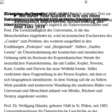
Das Hauptmenü
☰
Mit seinem wissenschaftlich und weltanschaulich zentralen Text zur
Donnerstag, 25. November 2010,
19.00 Uhr
Zirkelodem der Sterne
Bei dieser Seite handelt es sich um einen
Sonnenfinsternis vom 8. Juli 1842 profilierte sich Stifter zu Beginn
Kulturforum im Sudetendeutschen Haus, Hochstraße 8, München
Das astronomische Weltbild Adalbert Stifters. Vortrag von Wolfgang
automatisch importierten Archivbeitrag aus
Häusler (Wien)
seines literarischen Erfolges zugleich als Naturwissen­schaftler und
dem Jahr 2010
Poet. Die Gesetzmäßigkeit des Universums, in die das
Menschenleben eingebettet ist, wird im kosmischen Erschrecken des
„Condor“ zum Problem, des weiteren ausgeführt in den
Erzählungen „Prokopus“ und „Bergkristall“. Stifters „Sanftes
Gesetz“ als Über­einstimmung der kosmischen und moralischen
Ordnung steht im Horizont der Kopernikanischen Wende der
neuzeitlichen Naturerkenntnis, die mit Galilei, Kepler, Newton,
Kant, Goethe und Darwin das neue Weltbild formte. Stifter
verdichtete diese Fragestellung in der Person Keplers, mit dem er
sich biographisch identifi­zierte. In dem Vortrag soll die zu Stifters
Werk parallele und kontroverse Wandlung des moder­nen Bildes von
Universum und Menschheit anhand von Mörike, Büchner und
Nestroy angedeutet werden.
Prof. Dr. Wolfgang Häusler, geboren 1946 in St. Pölten, seit 1983
Universitätsprofessor für Österreichische Geschichte an der