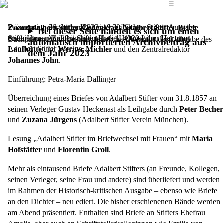
Das Hauptmenü
☰
Präsentation der in der Historisch-kritischen Stifter-Ausgabe
Donnerstag, 26. Januar 2023,
19.30 Uhr
Zum Adalbert-Stifter-Gedenktag: Adalbert Stifter Briefe
Bei dieser Seite handelt es sich um einen
erschienenen Briefbände durch die Herausgeber
StifterHaus, Adalbert-Stifter-Platz 1, 4020 Linz
Hartmut
Buchpräsentation, Lesung, feierliche Übergabe der Leihgabe des
automatisch importierten Archivbeitrag aus
Adalbert Stifter Vereins
Laufhütte
und
Werner Michler
und den Zentralredaktor
dem Jahr 2023
Johannes John
.
Einführung: Petra-Maria Dallinger
Überreichung eines Briefes von Adalbert Stifter vom 31.8.1857 an
seinen Verleger Gustav Heckenast als Leihgabe durch
Peter Becher
und
Zuzana Jürgens
(Adalbert Stifter Verein München).
Lesung „Adalbert Stifter im Briefwechsel mit Frauen“ mit
Maria
Hofstätter
und
Florentin Groll
.
Mehr als eintausend Briefe Adalbert Stifters (an Freunde, Kollegen,
seinen Verleger, seine Frau und andere) sind überliefert und werden
im Rahmen der Historisch-kritischen Ausgabe – ebenso wie Briefe
an den Dichter – neu ediert. Die bisher erschienenen Bände werden
am Abend präsentiert. Enthalten sind Briefe an Stifters Ehefrau