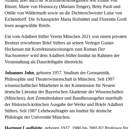
Amalia, aber auch an Schriftstellerkolleginnen wie Emilie von
Binzer, Marie von Hrussoczy (Mariam Tenger), Betty Paoli und
Ottilie von Wildermuth sowie an die Dichterschwester Luise von
Eichendorff. Die Schauspieler Maria Hofstätter und Florentin Groll
lesen ausgewählte Briefe.
Ein vom Adalbert Stifter Verein München 2021 von einem privaten
Besitzer erworbener Brief Stifters an seinen Verleger Gustav
Heckenast mit Korrekturanweisungen zum Roman
Der
Nachsommer
wird dem Adalbert-Stifter-Institut im Rahmen der
Veranstaltung als Dauerleihgabe überreicht.
Johannes John
, geboren 1957. Studium der Germanistik,
Philosophie und Theaterwissenschaft in München. Seit 1997
wissenschaftlicher Mitarbeiter in der Kommission für Neuere
deutsche Literatur der Bayerischen Akademie der Wissenschaften
(München), dort Zentralredaktor und Bandherausgeber innerhalb
der Historisch-kritischen Ausgabe der Werke und Briefe Adalbert
Stifters. Seit 1987 Lehrbeauftragter am Institut für deutsche
Philologie der Universität München.
Hartmut Laufhütte
, geboren 1937. 1980 bis 2001/02 Professor für