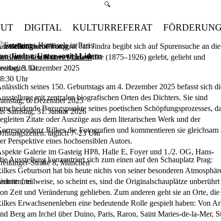
Suchmenü öffnen
🔍
TUT
DIGITAL
KULTURREFERAT
FÖRDERUN
usstellung
er tschechische Fotograf Jan Jindra begibt sich auf Spurensuche an die
usstellungseröffnung:
an Jindra: Unter soviel Lidern
rte, an denen Rainer Maria Rilke (1875–1926) gelebt, geliebt und
an Jindra: Unter soviel Lidern
earbeitet hat.
reitag, 5. Dezember 2025
8:30
Uhr
nlässlich seines 150. Geburtstags am 4. Dezember 2025 befasst sich di
usstellung mit zentralen biografischen Orten des Dichters. Sie sind
amstag, 6. Dezember 2025
ntscheidende Bezugspunkte seines poetischen Schöpfungsprozesses, d
is
Samstag, 31. Januar 2026
egleiten Zitate oder Auszüge aus dem literarischen Werk und der
orrespondenz Rilkes die Fotografien und kommentieren sie gleichsam 
ffnungszeiten: täglich 7–23 Uhr
er Perspektive eines hochsensiblen Autors.
spekte Galerie im Gasteig HP8, Halle E, Foyer und 1./2. OG, Hans-
ie Ausstellung konzentriert sich zum einen auf den Schauplatz Prag:
reißinger-Straße 8, München
ilkes Geburtsort hat bis heute nichts von seiner besonderen Atmosphär
erloren, teilweise, so scheint es, sind die Originalschauplätze unberührt
intritt: frei
on Zeit und Veränderung geblieben. Zum anderen geht sie an Orte, die 
ilkes Erwachsenenleben eine bedeutende Rolle gespielt haben: Von Ar
nd Berg am Irchel über Duino, Paris, Raron, Saint Maries-de-la-Mer, St