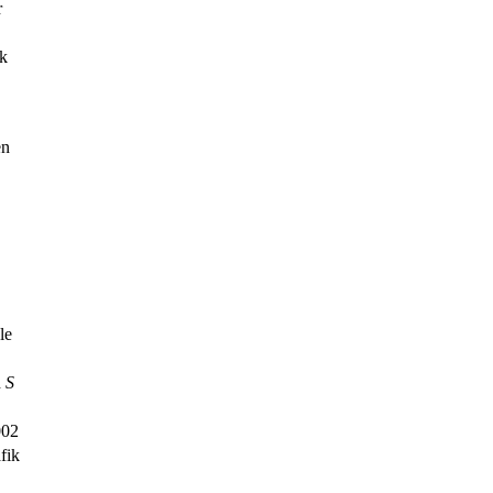
r
ck
en
le
h
S
002
fik