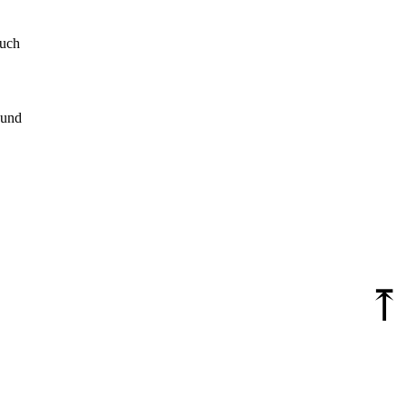
auch
und
⤒