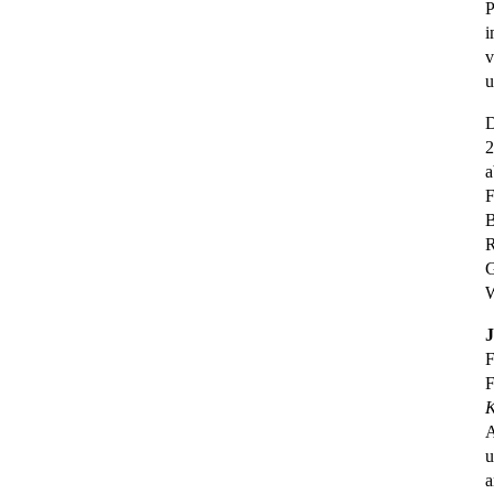
P
i
v
u
D
2
a
F
B
R
G
W
J
F
F
K
A
u
a