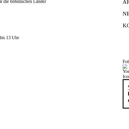
A
N
K
bis 13 Uhr
Fol