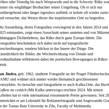
ölten oder Venedig bis nach Worpswede und in die Schweiz: Rilke wa
mmer ein sorgfältiger Beobachter seiner Umgebung. Ob er sich nur
orübergehend oder länger irgendwo aufhielt, er kehrte oft wieder zurü
nd versuchte, das Wesen dieser ihn inspirierenden Orte zu begreifen.
ie Ausstellung, deren Fotografien vorwiegend in den Jahren 2014 und
025 entstanden, zeigt einen Ausschnitt seines unsteten und von Mäzen
bhängigen Dichterlebens, das Rilke durch ganz Europa führte. Die
otografien beschränken sich dabei nicht auf topografische
eschreibungen, sondern blicken in das Innere der Dinge. Die
äumlichkeit der Bilder, die Wechselwirkung von Details und
roßaufnahme reflektieren dabei die poetischen Bewegungen in Rilkes
erk.
an Jindra,
geb. 1962, studierte Fotografie an der Prager Filmhochschu
AMU und widmet sich immer wieder thematisch geschlossenen
otozyklen. So besuchte und fotografierte er auch Kafka-Orte, das Buc
afkou na cestách
(Mit Kafka unterwegs) erschien 2024. Mit seinen
rbeiten hat er viele international renommierte Preise gewonnen. Seit 2
nterrichtet er am Lehrstuhl für Reklamefotografie und Angewandte Gra
n der Tomas Bata University in Zlín, Faculty of Multimedia