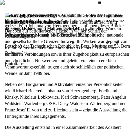
Das Hauptmenü
☰
Ausstellung
Viele Adelige, die vertrieben wurden oder vor den Kommunisten
Dienstag, 9. Dezember 2025
Kulturelle Brücken in Europa
flohen, hielten den Kontakt mit der alten Heimat aufrecht und
bis
Freitag, 19. Dezember 2025
Adel aus Böhmen und Mähren nach 1945
pflegten das Bewusstsein der gemeinsamen kulturellen Wurzeln.
Damit schlugen sie nach 1945 Brücken über politische, nationale
Öffnungszeiten: Montag bis Freitag 9–15 Uhr
und gesellschaftliche Grenzen hinweg. Ihr Wirken war geprägt von
Botschaft der Tschechischen Republik in Bern, Muristrasse 53, Bern
Kultur, Menschlichkeit und christlichem Glauben. Dank ihrer
(Schweiz)
familiären Verbindungen sowie ihrer Zugehörigkeit zu europäischen
und christlichen Netzwerken und geleitet von einem ererbten
Eintritt: frei
Verantwortungsgefühl, trugen auch sie schließlich zur politischen
Wende im Jahr 1989 bei.
Neben den Biografien und Aktivitäten einzelner Persönlichkeiten –
wie Richard Belcredi, Johanna von Herzogenberg, Ferdinand
Kinsky, Nikolaus Lobkowicz, Karl Schwarzenberg, Pater Angelus
Waldstein-Wartenberg OSB, Daisy Waldstein-Wartenberg und neu
Franz Josef II. von und zu Liechtenstein – zeigt die Ausstellung die
Hintergründe ihres Engagements.
Die Ausstellung entstand in einer Zusammenarbeit des Adalbert