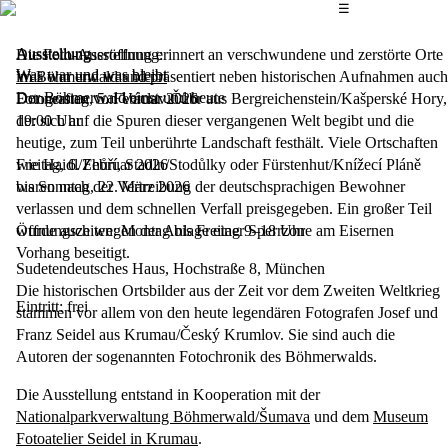
Das Hauptmenü
☰
Ausstellung
Die Foto-Ausstellung erinnert an verschwundene und zerstörte Orte
Ausstellungseröffnung:
Was war und was bleibt
im Böhmerwald und präsentiert neben historischen Aufnahmen auch
Was war und was bleibt
Der Böhmerwald einst und heute
Fotografien von Václav Čubr aus Bergreichenstein/Kašperské Hory,
Donnerstag, 5. Februar 2026
der sich auf die Spuren dieser vergangenen Welt begibt und die
19:00
Uhr
heutige, zum Teil unberührte Landschaft festhält. Viele Ortschaften
wie Haidl/Zhůří, Stadln/Stodůlky oder Fürstenhut/Knížecí Pláně
Freitag, 6. Februar 2026
waren nach der Vertreibung der deutschsprachigen Bewohner
bis
Sonntag, 22. März 2026
verlassen und dem schnellen Verfall preisgegeben. Ein großer Teil
wurde auch wegen der Anlage einer Sperrzone am Eisernen
Öffnungszeiten: Montag bis Freitag 9–18 Uhr
Vorhang beseitigt.
Sudetendeutsches Haus, Hochstraße 8, München
Die historischen Ortsbilder aus der Zeit vor dem Zweiten Weltkrieg
Eintritt: frei
stammen vor allem von den heute legendären Fotografen Josef und
Franz Seidel aus Krumau/Český Krumlov. Sie sind auch die
Autoren der sogenannten Fotochronik des Böhmerwalds.
Die Ausstellung entstand in Kooperation mit der
Nationalparkverwaltung Böhmerwald/Šumava
und dem
Museum
Fotoatelier Seidel in Krumau
.