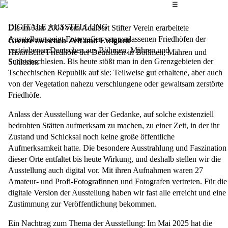
Das Hauptmenü
☰
DIGITALE AUSSTELLUNG
Die im Jahr 2004 vom Adalbert Stifter Verein erarbeitete
Ausstellung zeigt Fotografien von verlassenen Friedhöfen der
Grenze zwischen Zeit und Ewigkeit
vertriebenen Deutschen aus Böhmen, Mähren und
Historische Friedhöfe der Deutschen in Böhmen, Mähren und
Sudetenschlesien. Bis heute stößt man in den Grenzgebieten der
Schlesien
Tschechischen Republik auf sie: Teilweise gut erhaltene, aber auch
von der Vegetation nahezu verschlungene oder gewaltsam zerstörte
Friedhöfe.
Anlass der Ausstellung war der Gedanke, auf solche existenziell
bedrohten Stätten aufmerksam zu machen, zu einer Zeit, in der ihr
Zustand und Schicksal noch keine große öffentliche
Aufmerksamkeit hatte. Die besondere Ausstrahlung und Faszination
dieser Orte entfaltet bis heute Wirkung, und deshalb stellen wir die
Ausstellung auch digital vor. Mit ihren Aufnahmen waren 27
Amateur- und Profi-Fotografinnen und Fotografen vertreten. Für die
digitale Version der Ausstellung haben wir fast alle erreicht und eine
Zustimmung zur Veröffentlichung bekommen.
Ein Nachtrag zum Thema der Ausstellung: Im Mai 2025 hat die