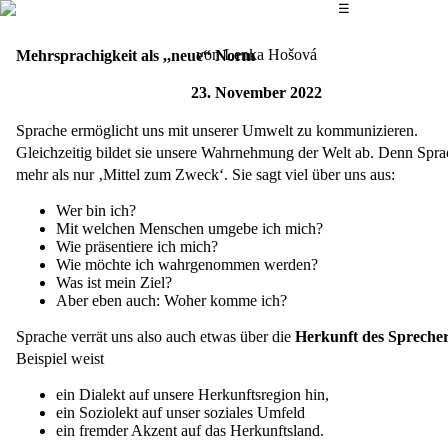
Das Hauptmenü
☰
von Lenka Hošová
Mehrsprachigkeit als ,,neue“ Norm
23. November 2022
Sprache ermöglicht uns mit unserer Umwelt zu kommunizieren.
Gleichzeitig bildet sie unsere Wahrnehmung der Welt ab. Denn Sprac
mehr als nur ‚Mittel zum Zweck‘. Sie sagt viel über uns aus:
Wer bin ich?
Mit welchen Menschen umgebe ich mich?
Wie präsentiere ich mich?
Wie möchte ich wahrgenommen werden?
Was ist mein Ziel?
Aber eben auch: Woher komme ich?
Sprache verrät uns also auch etwas über die
Herkunft des Spreche
Beispiel weist
ein Dialekt auf unsere Herkunftsregion hin,
ein Soziolekt auf unser soziales Umfeld
ein fremder Akzent auf das Herkunftsland.