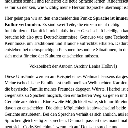
möglichst schnell und fehlerfrei die neue Sprache lernen. Andererseit
es mir zu denken, wie wichtig meine Herkunftssprache überhaupt ist
Hier gelangen wir an den entscheidenden Punkt:
Sprache ist immer
Kultur verbunden
. Es sind zwei Teile, die einzeln nicht richtig
funktionieren. Damit ich mich aktiv in der Gesellschaft beteiligen ka
brauche ich also gute Deutschkenntnisse. Genauso wie gute Tschech
Kenntnisse, um Traditionen und Bräuche aufrechtzuerhalten. Dadur
entstehen bei mehrsprachigen Personen besondere Situationen, in de
sich meist für eine der Kulturen entscheiden müssen.
Vokabelheft der Autorin (Archiv Lenka Hošová)
Diese Umstände werden am Beispiel eines Weihnachtsessens dargeste
Meine tschechische Familie isst traditionell zu Weihnachten Karpfen
die bayrische Familie meines Freundes dagegen Würste. Hierbei ist 
Gegensatz zu Spachen möglich, den einfacheren Weg zu gehen und 
Gerichte anzubieten. Eine zweite Möglichkeit wäre, sich nur für ein
davon zu entscheiden. Die dritte Möglichkeit ist abwechselnd beide
Gerichte anzubieten. Bei den Sprachen verhält es sich ähnlich, außer
Sprachen gleichzeitig zu sprechen. Dennoch passiert dies manchmal
nent sich ‚Code-Switching‘, wenn ich auf Deutsch spreche und