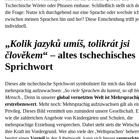
Tschechische Wörter oder Phrasen einbaue. Schlließlich stellt sich 
die Frage: Nutze ich durchgehend nur eine Sprache oder wechsle ic
zwischen meinen Sprachen hin und her? Diese Entscheidung trifft je
individuell.
„
Kolik jazyků umíš, tolikrát jsi
člověkem
“ – altes tschechisches
Sprichwort
Dieses alte tschechische Sprichwort symbolisiert für mich das Ideal
mehrsprachig aufzuwachsen: ‚
So viele Sprachen du kannst, so oft bi
Mensch.
‚ Denn in unserer
global vernetzten Welt ist Mehrsprachi
erstrebenswert
. Mehr noch: Mehrsprachig aufzuwachsen gilt als ei
Privileg. Dieses Bild vermittelt uns zumindest unsere Gesellschaft. 
wie die zahlreichen Angebote von Kindergärten und Schulen, die
mehrsprachige Erziehung versprechen. Dabei steht stets die Wirtscha
ihre Kraft im Vordergrund. Wer also viele der ‚Weltsprachen‘ beherr
besitzt einen
Vorteil
in der Arbeitswelt, kann sich besser
vermarkte