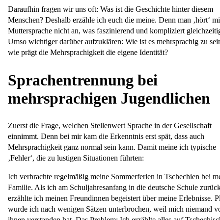
Daraufhin fragen wir uns oft: Was ist die Geschichte hinter diesem
Menschen? Deshalb erzähle ich euch die meine. Denn man ‚hört‘ mi
Muttersprache nicht an, was faszinierend und kompliziert gleichzeitig
Umso wichtiger darüber aufzuklären: Wie ist es mehrsprachig zu se
wie prägt die Mehrsprachigkeit die eigene Identität?
Sprachentrennung bei
mehrsprachigen Jugendlichen
Zuerst die Frage, welchen Stellenwert Sprache in der Gesellschaft
einnimmt. Denn bei mir kam die Erkenntnis erst spät, dass auch
Mehrsprachigkeit ganz normal sein kann. Damit meine ich typische
‚Fehler‘, die zu lustigen Situationen führten:
Ich verbrachte regelmäßig meine Sommerferien in Tschechien bei m
Familie. Als ich am Schuljahresanfang in die deutsche Schule zurü
erzählte ich meinen Freundinnen begeistert über meine Erlebnisse. Pl
wurde ich nach wenigen Sätzen unterbrochen, weil mich niemand v
ihnen verstanden hat. Das Problem: Ich erzählte alles auf Tschechisc