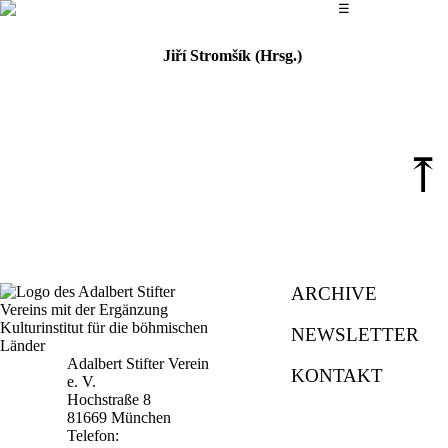
Das Hauptmenü
☰
Jiří Stromšík (Hrsg.)
⤒
ARCHIVE
NEWSLETTER
Adalbert Stifter Verein
KONTAKT
e. V.
Hochstraße 8
81669 München
Telefon: