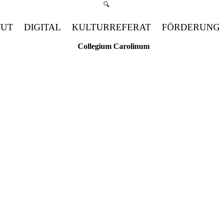
Suchmenü öffnen
🔍
TUT
DIGITAL
KULTURREFERAT
FÖRDERUN
Collegium Carolinum