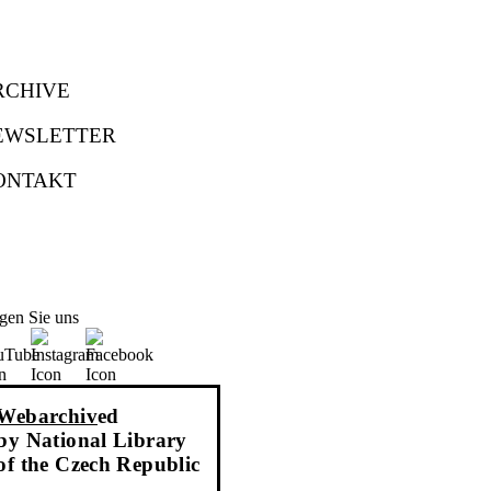
RCHIVE
EWSLETTER
ONTAKT
gen Sie uns
Webarchiv
ed
by National Library
of the Czech Republic