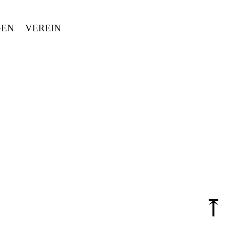
GEN
VEREIN
⤒