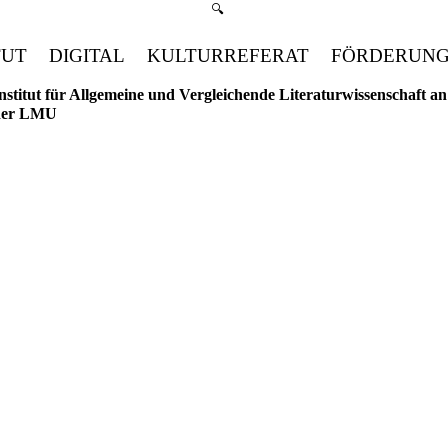
Suchmenü öffnen
🔍
TUT
DIGITAL
KULTURREFERAT
FÖRDERUN
nstitut für Allgemeine und Vergleichende Literaturwissenschaft an
der LMU