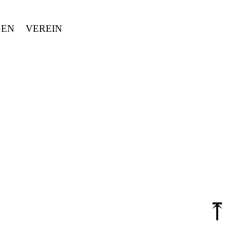
GEN
VEREIN
⤒