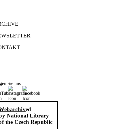
RCHIVE
EWSLETTER
ONTAKT
gen Sie uns
Webarchiv
ed
by National Library
of the Czech Republic