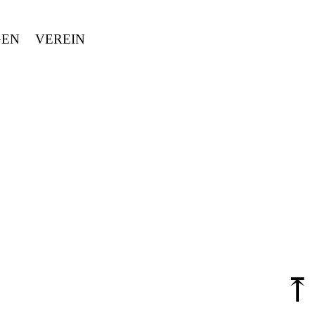
GEN
VEREIN
⤒