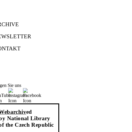
RCHIVE
EWSLETTER
ONTAKT
gen Sie uns
Webarchiv
ed
by National Library
of the Czech Republic