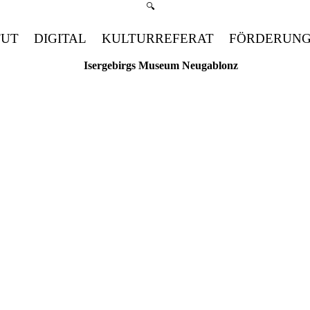
Suchmenü öffnen
🔍
TUT
DIGITAL
KULTURREFERAT
FÖRDERUN
Isergebirgs Museum Neugablonz