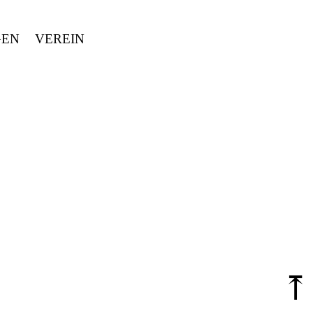
GEN
VEREIN
⤒