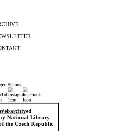
RCHIVE
EWSLETTER
ONTAKT
gen Sie uns
Webarchiv
ed
by National Library
of the Czech Republic