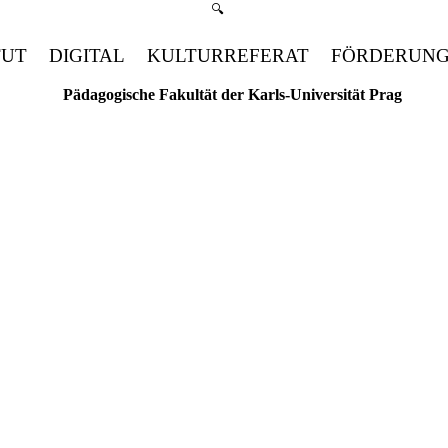
Suchmenü öffnen
🔍
TUT
DIGITAL
KULTURREFERAT
FÖRDERUN
Pädagogische Fakultät der Karls-Universität Prag