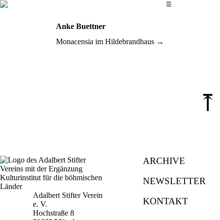
Das Hauptmenü
☰
Anke Buettner
Monacensia im Hildebrandhaus
⤒
ARCHIVE
NEWSLETTER
Adalbert Stifter Verein
KONTAKT
e. V.
Hochstraße 8