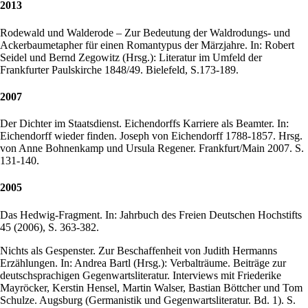
2013
Rodewald und Walderode – Zur Bedeutung der Waldrodungs- und
Ackerbaumetapher für einen Romantypus der Märzjahre. In: Robert
Seidel und Bernd Zegowitz (Hrsg.): Literatur im Umfeld der
Frankfurter Paulskirche 1848/49. Bielefeld, S.173-189.
2007
Der Dichter im Staatsdienst. Eichendorffs Karriere als Beamter. In:
Eichendorff wieder finden. Joseph von Eichendorff 1788-1857. Hrsg.
von Anne Bohnenkamp und Ursula Regener. Frankfurt/Main 2007. S.
131-140.
2005
Das Hedwig-Fragment. In: Jahrbuch des Freien Deutschen Hochstifts
45 (2006), S. 363-382.
Nichts als Gespenster. Zur Beschaffenheit von Judith Hermanns
Erzählungen. In: Andrea Bartl (Hrsg.): Verbalträume. Beiträge zur
deutschsprachigen Gegenwartsliteratur. Interviews mit Friederike
Mayröcker, Kerstin Hensel, Martin Walser, Bastian Böttcher und Tom
Schulze. Augsburg (Germanistik und Gegenwartsliteratur. Bd. 1). S.