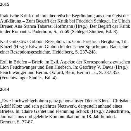
2015
Praktische Kritik und ihre theoretische Begründung aus dem Geist der
Aufklärung – Zum Begriff der Kritik bei Friedrich Schlegel. In: Ulrich
Breuer, Ana-Stanca Tabarasi-Hoffmann (Hrsg.): Der Begriff der Kritik
in der Romantik. Paderborn, S. 55-69 (Schlegel-Studien, Bd. 8).
Karl Gutzkows Gibbon-Rezeption. In: Cord-Friedrich Berghahn, Till
Kinzel (Hrsg.): Edward Gibbon im deutschen Sprachraum. Bausteine
einer Rezeptionsgeschichte. Heidelberg, S. 237-248.
Exil in Briefen – Briefe im Exil. Aspekte der Korrespondenz zwischen
Lion Feuchtwanger und Ben Huebsch. In: Geoffrey V. Davis (Hrsg.):
Feuchtwanger und Berlin. Oxford, Bern, Berlin u. a., S. 337-353
(Feuchtwanger Studies, Bd. 4).
2014
„Ewr: hochwohlgebohren ganz gehorsamster Diener Klotz“. Christian
Adolf Klotz und sein gelehrtes Netzwerk, dargestellt anhand eines
Briefes. In: Claire Gantet und Flemming Schock (Hrsg.): Zeitschriften,
Journalismus und gelehrte Kommunikation im 18. Jahrhundert.
Bremen, S. 77-87.