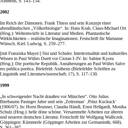
Aisthesis, S. 143–154.
2002
Im Reich der Dämonen. Frank Thiess und sein Konzept einer
abendländischen „Völkerbiologie“. In: Hans Krah, Claus-Michael Ort
(Hrsg.): Weltentwürfe in Literatur und Medien. Phantastische
Wirklichkeiten – realistische Imaginationen. Festschrift für Marianne
Wünsch. Kiel: Ludwig, S. 259–277.
[mit Franziska Mayer:] Sisi und Schuler. Intertextualität und kulturelles
Wissen in Paul Wührs Duett vor Cioran I–IV. In: Sabine Kyora
(Hrsg.): Die poetische Republik. Annäherungen an Paul Wührs Salve
res publica poetica. Bielefeld: Aisthesis (Bielefelder Schriften zu
Linguistik und Literaturwissenschaft; 17), S. 117–130.
1999
„In schweigender Nacht draußen vor München“. Otto Julius
Bierbaums Pasinger Jahre und sein ‚Zeitroman‘ ‚Prinz Kuckuck‘
(1906/07). In: Horst Brunner, Claudia Händl, Ernst Hellgardt, Monika
Schulz (Hrsg.): helle döne schöne. Versammelte Arbeiten zur älteren
und neueren deutschen Literatur. Festschrift für Wolfgang Walliczek.
Göppingen: Kümmerle (Göppinger Arbeiten zur Germanistik; 668),
S. 361–387.