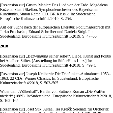
[Rezension zu:] Gustav Mahler: Das Lied von der Erde. Magdalena
Kožena, Stuart Skelton, Symphonieorchester des Bayerischen
Rundfunks, Simon Rattle. CD. BR Klassik. In: Sudetenland.
Europäische Kulturzeitschrift 2/2019, S. 254.
Auf der Suche nach der europäischen Literatur. Podiumsgespräch mit
Jurko Prochasko, Eduard Schreiber und Daniela Strigl. In:
Sudetenland. Europäische Kulturzeitschrift 1/2019, S. 47–55.
2018
[Rezension zu:] „Bezwingung seiner selbst“. Liebe, Kunst und Politik
bei Adalbert Stifter. [Ausstellung im StifterHaus Linz.] In:
Sudetenland. Europäische Kulturzeitschrift 4/2018, S. 499 f.
[Rezension zu:] Joseph Keilberth: Die Telefunken-Aufnahmen 1953–
1963. 22 CDs. Warner Classics. In: Sudetenland. Europäische
Kulturzeitschrift 4/2018, S. 503–505.
Wider den „Völkerhaß“. Bertha von Suttners Roman „Die Waffen
nieder!“ (1889). In:Sudetenland. Europäische Kulturzeitschrift 2/2018,
S. 162–165.
[Rezension zu:] Josef Suk: Asrael. Iša Krejčí: Serenata für Orchester.