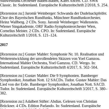
Südwestfunk-Orchester Baden-Baden, Karel Ančerl. CD. SWR
Classic. In: Sudetenland. Europäische Kulturzeitschrift 2/2018, S. 254.
[Rezension zu:] Jaromír Weinberger: Schwanda der Dudelsackpfeifer.
Chor des Bayerischen Rundfunks, Münchner Rundfunkorchester,
Heinz Wallberg. 2 CDs. Sony. Jaromír Weinberger: Wallenstein.
Wiener Singakademie, ORF Radio-Symphonieorchester Wien,
Cornelius Meister. 2 CDs. CPO. In: Sudetenland. Europäische
Kulturzeitschrift 1/2018, S. 121–124.
2017
[Rezension zu:] Gustav Mahler: Symphonie Nr. 10. Realisation und
Weiterentwicklung der unvollendeten Skizzen von Yoel Gamzou.
International Mahler Orchestra, Yoel Gamzou. CD. Wergo. In:
Sudetenland. Europäische Kulturzeitschrift 4/2017, S. 502–504.
[Rezension zu:] Gustav Mahler: Die 9 Symphonien. Bamberger
Symphoniker, Jonathan Nott. 12 SACDs. Tudor. Gustav Mahler: Das
Lied von der Erde. Bamberger Symphoniker, Jonathan Nott. SACD.
Tudor. In: Sudetenland. Europäische Kulturzeitschrift 3/2017, S. 380–
382.
[Rezension zu:] Adalbert Stifter: Abdias. Gelesen von Christian
Brückner. 4 CDs. Edition Parlando. In: Sudetenland. Europäische