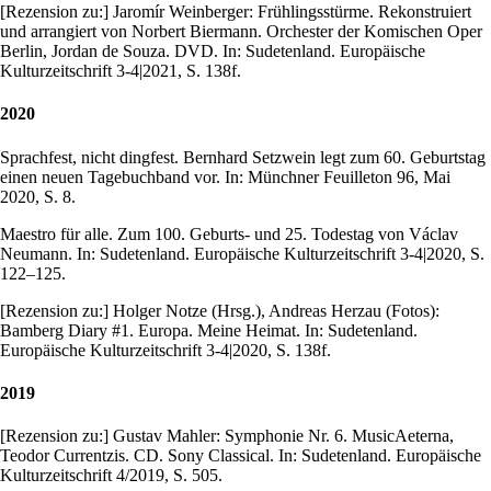
[Rezension zu:] Jaromír Weinberger: Frühlingsstürme. Rekonstruiert
und arrangiert von Norbert Biermann. Orchester der Komischen Oper
Berlin, Jordan de Souza. DVD. In: Sudetenland. Europäische
Kulturzeitschrift 3-4|2021, S. 138f.
2020
Sprachfest, nicht dingfest. Bernhard Setzwein legt zum 60. Geburtstag
einen neuen Tagebuchband vor. In: Münchner Feuilleton 96, Mai
2020, S. 8.
Maestro für alle. Zum 100. Geburts- und 25. Todestag von Václav
Neumann. In: Sudetenland. Europäische Kulturzeitschrift 3-4|2020, S.
122–125.
[Rezension zu:] Holger Notze (Hrsg.), Andreas Herzau (Fotos):
Bamberg Diary #1. Europa. Meine Heimat. In: Sudetenland.
Europäische Kulturzeitschrift 3-4|2020, S. 138f.
2019
[Rezension zu:] Gustav Mahler: Symphonie Nr. 6. MusicAeterna,
Teodor Currentzis. CD. Sony Classical. In: Sudetenland. Europäische
Kulturzeitschrift 4/2019, S. 505.