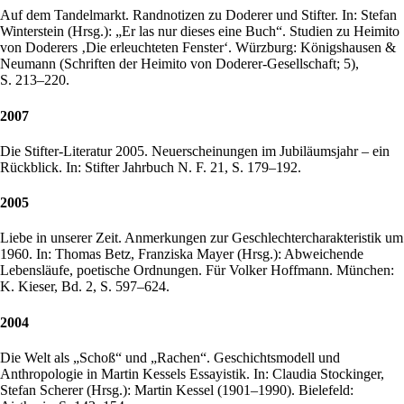
Auf dem Tandelmarkt. Randnotizen zu Doderer und Stifter. In: Stefan
Winterstein (Hrsg.): „Er las nur dieses eine Buch“. Studien zu Heimito
von Doderers ‚Die erleuchteten Fenster‘. Würzburg: Königshausen &
Neumann (Schriften der Heimito von Doderer-Gesellschaft; 5),
S. 213–220.
2007
Die Stifter-Literatur 2005. Neuerscheinungen im Jubiläumsjahr – ein
Rückblick. In: Stifter Jahrbuch N. F. 21, S. 179–192.
2005
Liebe in unserer Zeit. Anmerkungen zur Geschlechtercharakteristik um
1960. In: Thomas Betz, Franziska Mayer (Hrsg.): Abweichende
Lebensläufe, poetische Ordnungen. Für Volker Hoffmann. München:
K. Kieser, Bd. 2, S. 597–624.
2004
Die Welt als „Schoß“ und „Rachen“. Geschichtsmodell und
Anthropologie in Martin Kessels Essayistik. In: Claudia Stockinger,
Stefan Scherer (Hrsg.): Martin Kessel (1901–1990). Bielefeld: