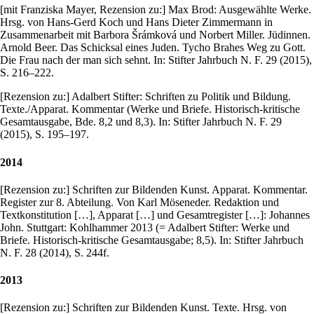
[mit Franziska Mayer, Rezension zu:] Max Brod: Ausgewählte Werke.
Hrsg. von Hans-Gerd Koch und Hans Dieter Zimmermann in
Zusammenarbeit mit Barbora Šrámková und Norbert Miller. Jüdinnen.
Arnold Beer. Das Schicksal eines Juden. Tycho Brahes Weg zu Gott.
Die Frau nach der man sich sehnt. In: Stifter Jahrbuch N. F. 29 (2015),
S. 216–222.
[Rezension zu:] Adalbert Stifter: Schriften zu Politik und Bildung.
Texte./Apparat. Kommentar (Werke und Briefe. Historisch-kritische
Gesamtausgabe, Bde. 8,2 und 8,3). In: Stifter Jahrbuch N. F. 29
(2015), S. 195–197.
2014
[Rezension zu:] Schriften zur Bildenden Kunst. Apparat. Kommentar.
Register zur 8. Abteilung. Von Karl Möseneder. Redaktion und
Textkonstitution […], Apparat […] und Gesamtregister […]: Johannes
John. Stuttgart: Kohlhammer 2013 (= Adalbert Stifter: Werke und
Briefe. Historisch-kritische Gesamtausgabe; 8,5). In: Stifter Jahrbuch
N. F. 28 (2014), S. 244f.
2013
[Rezension zu:] Schriften zur Bildenden Kunst. Texte. Hrsg. von