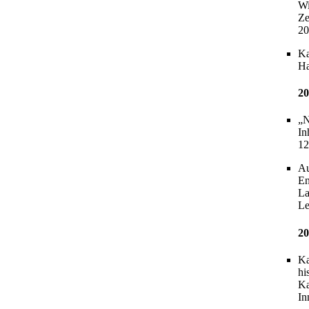
Wi
Ze
20
Ka
Ha
20
„N
In
12
Au
En
La
Le
20
Ka
hi
Ka
In