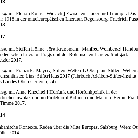
18
rsg. mit Florian Kührer-Wielach:] Zwischen Trauer und Triumph. Das
hr 1918 in der mitteleuropäischen Literatur. Regensburg: Friedrich Pust
18.
17
rsg. mit Steffen Höhne, Jörg Krappmann, Manfred Weinberg:] Handb
r deutschen Literatur Prags und der Böhmischen Länder. Stuttgart:
tzler 2017.
rsg. mit Franziska Mayer:] Stifters Welten 1: Oberplan. Stifters Welten 
emsmünster. Linz: StifterHaus 2017 (Jahrbuch Adalbert-Stifter-Institut
s Landes Oberösterreich; 24).
rsg. mit Anna Knechtel:] Hörfunk und Hörfunkpolitik in der
chechoslowakei und im Protektorat Böhmen und Mähren. Berlin: Fran
Timme 2017.
14
kanische Kontexte. Reden über die Mitte Europas. Salzburg, Wien: Ot
ller 2014.