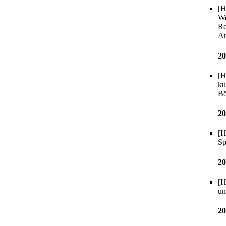
[H
We
Re
Ar
20
[H
ku
Bö
20
[H
Sp
20
[H
un
20