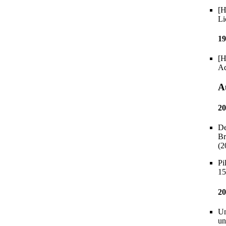
[H
Li
19
[H
Ad
A
20
De
Br
(2
Pi
15
20
Un
un