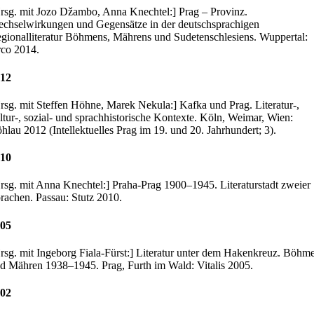
rsg. mit Jozo Džambo, Anna Knechtel:] Prag – Provinz.
chselwirkungen und Gegensätze in der deutschsprachigen
gionalliteratur Böhmens, Mährens und Sudetenschlesiens. Wuppertal:
co 2014.
12
rsg. mit Steffen Höhne, Marek Nekula:] Kafka und Prag. Literatur-,
ltur-, sozial- und sprachhistorische Kontexte. Köln, Weimar, Wien:
hlau 2012 (Intellektuelles Prag im 19. und 20. Jahrhundert; 3).
10
rsg. mit Anna Knechtel:] Praha-Prag 1900–1945. Literaturstadt zweier
rachen. Passau: Stutz 2010.
05
rsg. mit Ingeborg Fiala-Fürst:] Literatur unter dem Hakenkreuz. Böhm
d Mähren 1938–1945. Prag, Furth im Wald: Vitalis 2005.
02