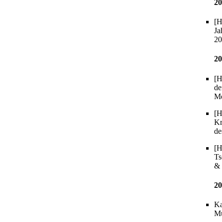
20
[H
Ja
20
20
[H
de
Me
[H
Kr
de
[H
Ts
& 
20
Ka
Mü