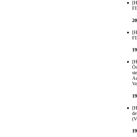
[H
FI
20
[H
FI
19
[H
Ös
st
Au
Ve
19
[H
de
(V
19