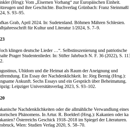
nkler (Hrsg): Vom „Eisernen Vorhang“ zur Europäischen Einheit.
itzeugen und ihre Geschichte. Buchverlag Grünbach: Franz Steinmaßl
24, S. 93–95.
fkas Grab, April 2024. In: Sudetenland. Böhmen Mähren Schlesien.
lbjahresschrift für Kultur und Literatur 1/2024, S. 7–9.
23
och klingen deutsche Lieder …“. Selbstinszenierung und patriotische
halte Prager Studentenlieder. In: Stifter Jahrbuch N. F. 36 (2022), S. 11
2.
gustinus, Uhldom und die Heimat als Raum der Aneignung und
tfremdung. Ein Essay der Nachdenklichkeit. In: Jörg Bernig (Hrsg.):
ngsame Ankunft. Sechs Essays und ein Gespräch über Beheimatung.
ipzig: Leipziger Universitätsverlag 2023, S. 93–102.
20
kanische Nachdenklichkeiten oder die allmähliche Verwandlung eines
storischen Phänomens. In Artur. R. Boelderl (Hrsg.): Kakanien oder ka
kanien? Österreichs Geschick 1918–2018 im Spiegel der Literaturen.
nsbruck, Wien: Studien Verlag 2020, S. 58–70.