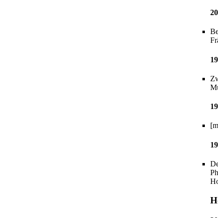
20
Be
Fr
19
Zw
Mü
19
[m
19
De
Ph
Ho
H