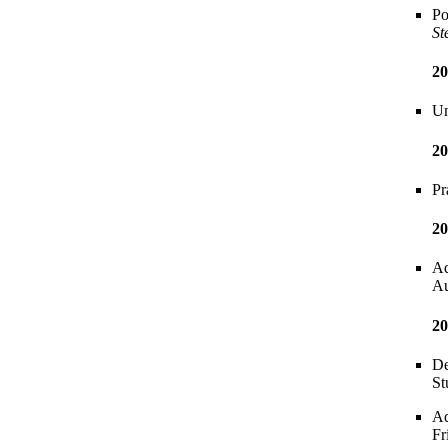
Po
St
20
Un
20
Pr
20
Ad
Au
20
De
St
Ad
Fr