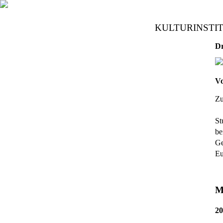
KULTURINSTI
Dr
Vo
Zu
St
be
Ge
Eu
M
20