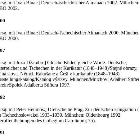
rsg. mit Ivan Binar:] Deutsch-tschechischer Almanach 2002. München
BO 2002.
00
rsg. mit Ivan Binar:] Deutsch-Tschechischer Almanach 2000. München
BO 2000.
97
rsg. mit Jozo Džambo:] Gleiche Bilder, gleiche Worte. Deutsche,
terreicher und Tschechen in der Karikatur (1848–1948)/Stejné obrazy,
ejná slova. Němci, Rakušané a Češi v karikatuře (1848–1948).
sstellungskatalog/Katalog výstavy. München/Mnichov: Adalbert Stifte
rein/Spolek Adalberta Stiftera 1997.
92
rsg. mit Peter Heumos:] Drehscheibe Prag. Zur deutschen Emigration i
r Tschechoslowakei 1933–1939. München: Oldenbourg 1992
eröffentlichungen des Collegium Carolinum; 75).
91