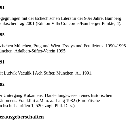
01
gegnungen mit der tschechischen Literatur der 90er Jahre. Bamberg:
änkischer Tag 2001 (Edition Villa Concordia/Bamberger Punkte; 4).
95
ischen München, Prag und Wien. Essays und Feuilletons. 1990–1995.
nchen: Adalbert-Stifter-Verein 1995.
91
it Ludvík Vaculík:] Ach Stifter. München: A1 1991.
82
r Untergang Kakaniens. Darstellungsweisen eines historischen
änomens. Frankfurt a.M. u. a.: Lang 1982 (Europäische
chschulschriften 1; 520; zugl. Phil. Diss.).
erausgeberschaften