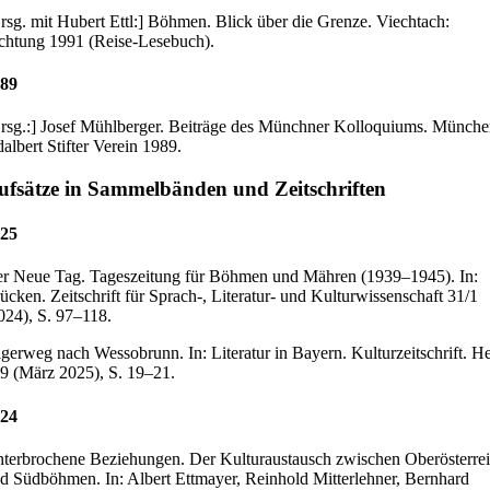
rsg. mit Hubert Ettl:] Böhmen. Blick über die Grenze. Viechtach:
chtung 1991 (Reise-Lesebuch).
89
rsg.:] Josef Mühlberger. Beiträge des Münchner Kolloquiums. Münche
albert Stifter Verein 1989.
ufsätze in Sammelbänden und Zeitschriften
25
r Neue Tag. Tageszeitung für Böhmen und Mähren (1939–1945). In:
ücken. Zeitschrift für Sprach-, Literatur- und Kulturwissenschaft 31/1
024), S. 97–118.
lgerweg nach Wessobrunn. In: Literatur in Bayern. Kulturzeitschrift. He
9 (März 2025), S. 19–21.
24
terbrochene Beziehungen. Der Kulturaustausch zwischen Oberösterre
d Südböhmen. In: Albert Ettmayer, Reinhold Mitterlehner, Bernhard