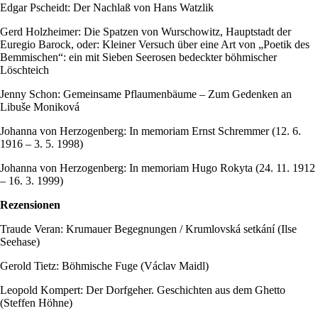
Edgar Pscheidt: Der Nachlaß von Hans Watzlik
Gerd Holzheimer: Die Spatzen von Wurschowitz, Hauptstadt der
Euregio Barock, oder: Kleiner Versuch über eine Art von „Poetik des
Bemmischen“: ein mit Sieben Seerosen bedeckter böhmischer
Löschteich
Jenny Schon: Gemeinsame Pflaumenbäume – Zum Gedenken an
Libuše Moniková
Johanna von Herzogenberg: In memoriam Ernst Schremmer (12. 6.
1916 – 3. 5. 1998)
Johanna von Herzogenberg: In memoriam Hugo Rokyta (24. 11. 1912
– 16. 3. 1999)
Rezensionen
Traude Veran: Krumauer Begegnungen / Krumlovská setkání (Ilse
Seehase)
Gerold Tietz: Böhmische Fuge (Václav Maidl)
Leopold Kompert: Der Dorfgeher. Geschichten aus dem Ghetto
(Steffen Höhne)