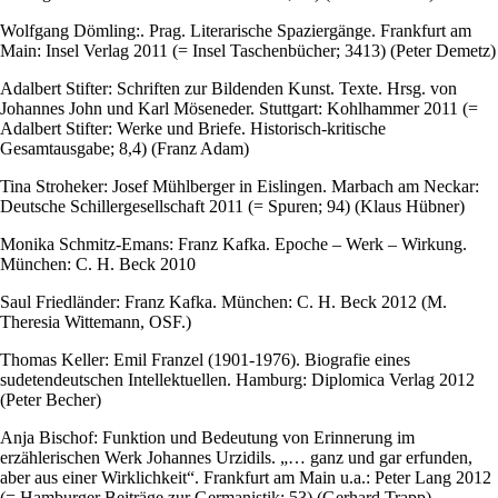
Wolfgang Dömling:. Prag. Literarische Spaziergänge. Frankfurt am
Main: Insel Verlag 2011 (= Insel Taschenbücher; 3413) (Peter Demetz)
Adalbert Stifter: Schriften zur Bildenden Kunst. Texte. Hrsg. von
Johannes John und Karl Möseneder. Stuttgart: Kohlhammer 2011 (=
Adalbert Stifter: Werke und Briefe. Historisch-kritische
Gesamtausgabe; 8,4) (Franz Adam)
Tina Stroheker: Josef Mühlberger in Eislingen. Marbach am Neckar:
Deutsche Schillergesellschaft 2011 (= Spuren; 94) (Klaus Hübner)
Monika Schmitz-Emans: Franz Kafka. Epoche – Werk – Wirkung.
München: C. H. Beck 2010
Saul Friedländer: Franz Kafka. München: C. H. Beck 2012 (M.
Theresia Wittemann, OSF.)
Thomas Keller: Emil Franzel (1901-1976). Biografie eines
sudetendeutschen Intellektuellen. Hamburg: Diplomica Verlag 2012
(Peter Becher)
Anja Bischof: Funktion und Bedeutung von Erinnerung im
erzählerischen Werk Johannes Urzidils. „… ganz und gar erfunden,
aber aus einer Wirklichkeit“. Frankfurt am Main u.a.: Peter Lang 2012
(= Hamburger Beiträge zur Germanistik; 53) (Gerhard Trapp)