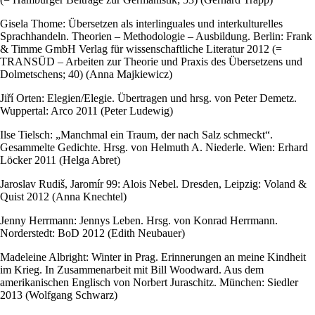
Gisela Thome: Übersetzen als interlinguales und interkulturelles
Sprachhandeln. Theorien – Methodologie – Ausbildung. Berlin: Frank
& Timme GmbH Verlag für wissenschaftliche Literatur 2012 (=
TRANSÜD – Arbeiten zur Theorie und Praxis des Übersetzens und
Dolmetschens; 40) (Anna Majkiewicz)
Jiří Orten: Elegien/Elegie. Übertragen und hrsg. von Peter Demetz.
Wuppertal: Arco 2011 (Peter Ludewig)
Ilse Tielsch: „Manchmal ein Traum, der nach Salz schmeckt“.
Gesammelte Gedichte. Hrsg. von Helmuth A. Niederle. Wien: Erhard
Löcker 2011 (Helga Abret)
Jaroslav Rudiš, Jaromír 99: Alois Nebel. Dresden, Leipzig: Voland &
Quist 2012 (Anna Knechtel)
Jenny Herrmann: Jennys Leben. Hrsg. von Konrad Herrmann.
Norderstedt: BoD 2012 (Edith Neubauer)
Madeleine Albright: Winter in Prag. Erinnerungen an meine Kindheit
im Krieg. In Zusammenarbeit mit Bill Woodward. Aus dem
amerikanischen Englisch von Norbert Juraschitz. München: Siedler
2013 (Wolfgang Schwarz)