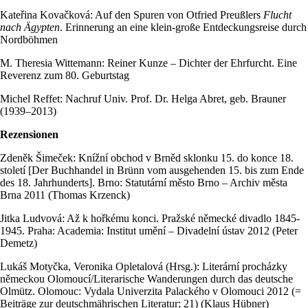
Kateřina Kovačková: Auf den Spuren von Otfried Preußlers
Flucht
nach Ägypten
. Erinnerung an eine klein-große Entdeckungsreise durch
Nordböhmen
M. Theresia Wittemann: Reiner Kunze – Dichter der Ehrfurcht. Eine
Reverenz zum 80. Geburtstag
Michel Reffet: Nachruf Univ. Prof. Dr. Helga Abret, geb. Brauner
(1939–2013)
Rezensionen
Zdeněk Šimeček: Knížní obchod v Brněd sklonku 15. do konce 18.
století [Der Buchhandel in Brünn vom ausgehenden 15. bis zum Ende
des 18. Jahrhunderts]. Brno: Statutární město Brno – Archiv města
Brna 2011 (Thomas Krzenck)
Jitka Ludvová: Až k hořkému konci. Pražské německé divadlo 1845-
1945. Praha: Academia: Institut umění – Divadelní ústav 2012 (Peter
Demetz)
Lukáš Motyčka, Veronika Opletalová (Hrsg.): Literární procházky
německou Olomoucí/Literarische Wanderungen durch das deutsche
Olmütz. Olomouc: Vydala Univerzita Palackého v Olomouci 2012 (=
Beiträge zur deutschmährischen Literatur; 21) (Klaus Hübner)